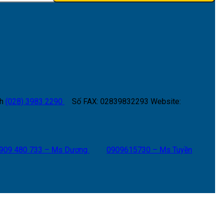
h
(028) 3983 2290
Số FAX: 02839832293
Website:
909 480 733 – Ms Dương
0909615730 – Ms Tuyền