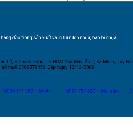
ng đầu trong sản xuất và in túi nilon nhựa, bao bì nhựa.
 Cao Lỗ, P Chánh Hưng, TP HCM
Nhà Máy: Ấp 2, Xã Mỹ Lệ, Tây Nin
 số thuế: 0309579456. Cấp Ngày 10/12/2009
0909 171 380 – Mr An
0931 737 620 – Ms Trâm
0