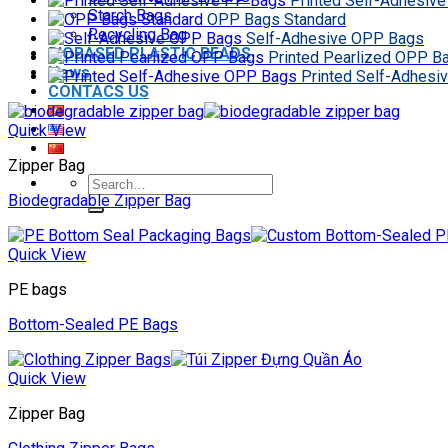
Printed Self-Adhesiv
Starch Bags
OPP Bags Standard
Recycling Bag
Self-Adhesive OPP Bags
BIOBASED PLASTIC BEADS
Printed Pearlized OPP B
News
Printed Self-Adhes
CONTACS US
Quick View
Zipper Bag
Search
Biodegradable Zipper Bag
for:
Quick View
PE bags
Bottom-Sealed PE Bags
Quick View
Zipper Bag