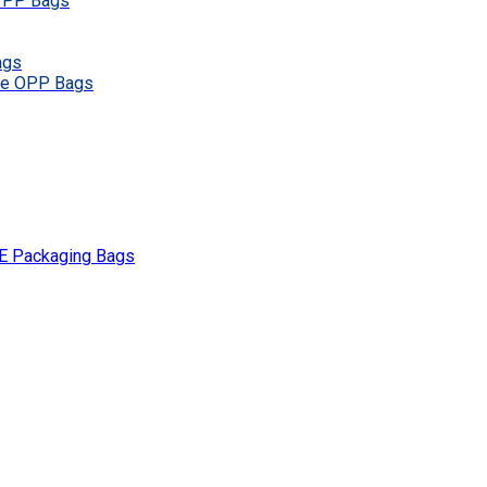
e PP Bags
ags
ive OPP Bags