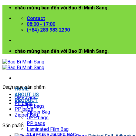
Skip
chào mừng bạn đến với Bao Bì Minh Sang.
to
Contact
content
08:00 - 17:00
(+84) 283 983 2290
chào mừng bạn đến với Bao Bì Minh Sang.
Danh mục sản phẩm
HOME
ABOUT US
OPP bags
PRODUCT
PE bags
PE bags
PP bags
Zipper Bag
Zipper Bag
OPP bags
PP bags
Sản phẩm
Laminated Film Bag
GLASSINE PAPER BAG