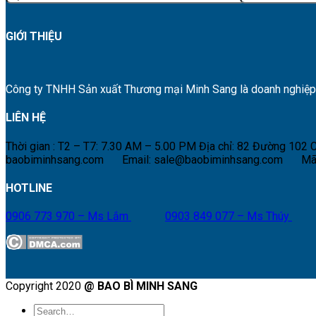
GIỚI THIỆU
Công ty TNHH Sản xuất Thương mại Minh Sang là doanh nghiệp hà
LIÊN HỆ
Thời gian : T2 – T7: 7.30 AM – 5.00 PM
Địa chỉ: 82 Đường 102
baobiminhsang.com
Email: sale@baobiminhsang.com
Mã
HOTLINE
0906 773 970 – Ms Lắm
0903 849 077 – Ms Thúy
Copyright 2020
@ BAO BÌ MINH SANG
Search