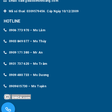
Email: sale@baobiminhsang.com
Mã số thuế: 0309579456. Cấp Ngày 10/12/2009
HOTLINE
0906 773 970 – Ms Lắm
0903 849 077 – Ms Thúy
0909 171 380 – Mr An
0931 737 620 – Ms Trâm
0909 480 733 – Ms Dương
0909615730 – Ms Tuyền