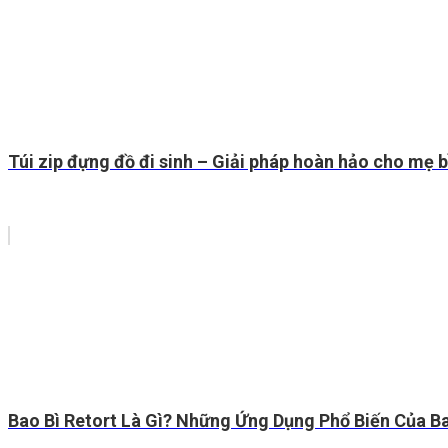
Túi zip đựng đồ đi sinh – Giải pháp hoàn hảo cho mẹ 
Bao Bì Retort Là Gì? Những Ứng Dụng Phổ Biến Của Ba