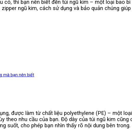
u có, thì bạn nên biết đến túi ngũ kim – một loại bao b
úi zipper ngũ kim, cách sử dụng và bảo quản chúng giúp
g mà bạn nên biết
ử dụng, được làm từ chất liệu polyethylene (PE) – một lo
y theo nhu cầu của bạn. Độ dày của túi ngũ kim cũng có
g suốt, cho phép bạn nhìn thấy rõ nội dung bên trong.