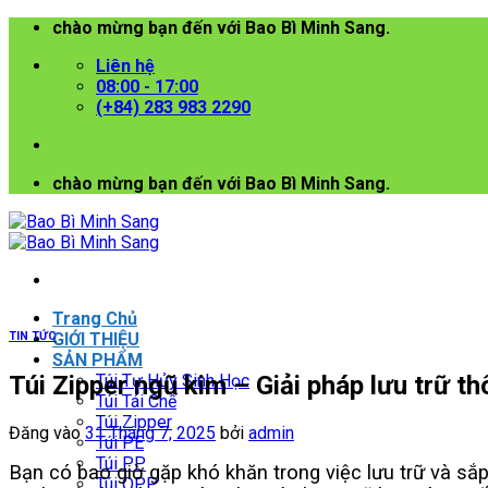
Bỏ
chào mừng bạn đến với Bao Bì Minh Sang.
qua
Liên hệ
nội
08:00 - 17:00
dung
(+84) 283 983 2290
chào mừng bạn đến với Bao Bì Minh Sang.
Trang Chủ
TIN TỨC
GIỚI THIỆU
SẢN PHẨM
Túi Zipper ngũ kim – Giải pháp lưu trữ t
Túi Tự Hủy Sinh Học
Túi Tái Chế
Túi Zipper
Đăng vào
31 Tháng 7, 2025
bởi
admin
Túi PE
Túi PP
Bạn có bao giờ gặp khó khăn trong việc lưu trữ và sắp 
Túi OPP