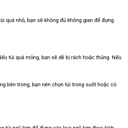
túi quá nhỏ, bạn sẽ không đủ không gian để đựng.
Nếu túi quá mỏng, bạn sẽ dễ bị rách hoặc thủng. Nếu
g bên trong, bạn nên chọn túi trong suốt hoặc có
ùng túi ngũ kim để đựng các loại ngũ kim theo kích