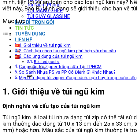
minh, tiện lợi và an toàn cho các loại ngũ kim này? Nế
Túi Niêm Phong
viết này, Bao Bì Minh Sang sẽ giới thiệu cho bạn về t
TÚI MÀNG GHÉP
TÚI GIẤY GLASSINE
Mục Lục
BAO BÌ TRỌN GÓI
TIN TỨC
TUYỂN DỤNG
LIÊN HỆ
1. Giới thiệu về túi ngũ kim
2. Cách lựa chọn túi ngũ kim phù hợp với nhu cầu
3. Các ứng dụng của túi ngũ kim
Related posts:
Cung cấp túi Zipper trắng sữa Tại TPHCM
Tìm
So Sánh Nhựa PS vs PP Có Điểm Gì Khác Nhau?
kiếm:
Mẹo sử dụng túi zipper đúng cách, cực hay trong cuộc sốn
1. Giới thiệu về túi ngũ kim
Định nghĩa và cấu tạo của túi ngũ kim
Túi ngũ kim là loại túi nhựa dạng túi zip có thể tái s
kim thường dao động từ 10 x 13 cm đến 25 x 33 cm, tù
mm) hoặc hơn. Màu sắc của túi ngũ kim thường là tron