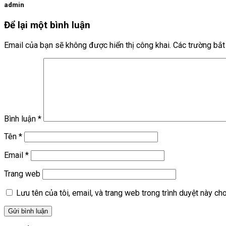
admin
Để lại một bình luận
Email của bạn sẽ không được hiển thị công khai.
Các trường bắ
Bình luận
*
Tên
*
Email
*
Trang web
Lưu tên của tôi, email, và trang web trong trình duyệt này cho 