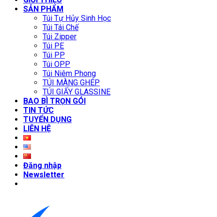
SẢN PHẨM
Túi Tự Hủy Sinh Học
Túi Tái Chế
Túi Zipper
Túi PE
Túi PP
Túi OPP
Túi Niêm Phong
TÚI MÀNG GHÉP
TÚI GIẤY GLASSINE
BAO BÌ TRỌN GÓI
TIN TỨC
TUYỂN DỤNG
LIÊN HỆ
Đăng nhập
Newsletter