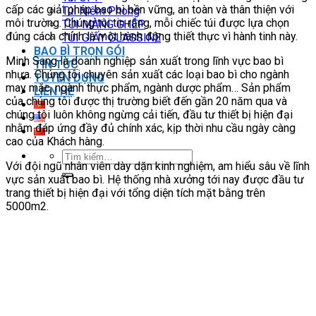
cấp các giải pháp bao bì bền vững, an toàn và thân thiện với
Túi Niêm Phong
môi trường. Chúng tôi tin rằng, mỗi chiếc túi được lựa chọn
TÚI MÀNG GHÉP
đúng cách chính là một hành động thiết thực vì hành tinh này.
TÚI GIẤY GLASSINE
BAO BÌ TRỌN GÓI
Minh Sang là doanh nghiệp sản xuất trong lĩnh vực bao bì
TIN TỨC
nhựa. Chúng tôi chuyên sản xuất các loại bao bì cho ngành
TUYỂN DỤNG
may mặc, ngành thực phẩm, ngành dược phẩm… Sản phẩm
LIÊN HỆ
của chúng tôi được thị trường biết đến gần 20 năm qua và
chúng tôi luôn không ngừng cải tiến, đầu tư thiết bị hiện đại
nhằm đáp ứng đầy đủ chính xác, kịp thời nhu cầu ngày càng
cao của Khách hàng.
Tìm
Với đội ngũ nhân viên dày dặn kinh nghiệm, am hiểu sâu về lĩnh
kiếm:
vực sản xuất bao bì. Hệ thống nhà xưởng tới nay được đầu tư
trang thiết bị hiện đại với tổng diện tích mặt bằng trên
5000m2.