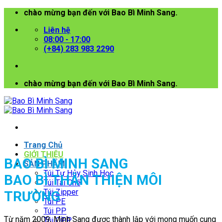
Bỏ
chào mừng bạn đến với Bao Bì Minh Sang.
qua
Liên hệ
nội
08:00 - 17:00
dung
(+84) 283 983 2290
chào mừng bạn đến với Bao Bì Minh Sang.
Trang Chủ
GIỚI THIỆU
BAO BÌ MINH SANG
SẢN PHẨM
Túi Tự Hủy Sinh Học
BAO BÌ THÂN THIỆN MÔI
Túi Tái Chế
Túi Zipper
TRƯỜNG
Túi PE
Túi PP
Từ năm 2009, Minh Sang được thành lập với mong muốn cung
Túi OPP