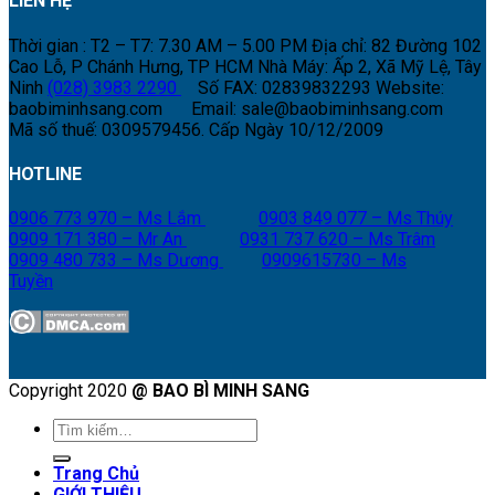
LIÊN HỆ
Thời gian : T2 – T7: 7.30 AM – 5.00 PM
Địa chỉ: 82 Đường 102
Cao Lỗ, P Chánh Hưng, TP HCM
Nhà Máy: Ấp 2, Xã Mỹ Lệ, Tây
Ninh
(028) 3983 2290
Số FAX: 02839832293
Website:
baobiminhsang.com
Email: sale@baobiminhsang.com
Mã số thuế: 0309579456. Cấp Ngày 10/12/2009
HOTLINE
0906 773 970 – Ms Lắm
0903 849 077 – Ms Thúy
0909 171 380 – Mr An
0931 737 620 – Ms Trâm
0909 480 733 – Ms Dương
0909615730 – Ms
Tuyền
Copyright 2020
@ BAO BÌ MINH SANG
Tìm
kiếm:
Trang Chủ
GIỚI THIỆU