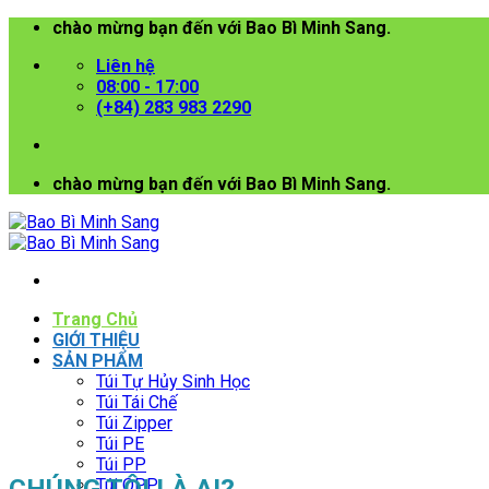
Bỏ
chào mừng bạn đến với Bao Bì Minh Sang.
qua
Liên hệ
nội
08:00 - 17:00
dung
(+84) 283 983 2290
chào mừng bạn đến với Bao Bì Minh Sang.
Trang Chủ
GIỚI THIỆU
SẢN PHẨM
Túi Tự Hủy Sinh Học
Túi Tái Chế
Túi Zipper
Túi PE
Túi PP
CHÚNG TÔI LÀ AI?
Túi OPP