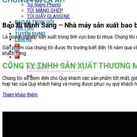
Túi Niêm Phong
TÚI MÀNG GHÉP
TÚI GIẤY GLASSINE
BAO BÌ TRỌN GÓI
Bao Bì Minh Sang – Nhà máy sản xuất bao bì,
TIN TỨC
TUYỂN DỤNG
Là doanh nghiệp sản xuất trong lĩnh vực bao bì nhựa. Chúng tôi
LIÊN HỆ
Sản phẩm của chúng tôi được thị trường biết đến 16 năm qua và 
khách hàng.
CÔNG TY TNHH SẢN XUẤT THƯƠNG 
Tìm
kiếm:
Chúng tôi sẽ đem đến cho Quý khách các sản phẩm tốt nhất, giá 
hợp tác của Quý khách hàng và mong được phục vụ quý khách hà
Tham khảo thêm