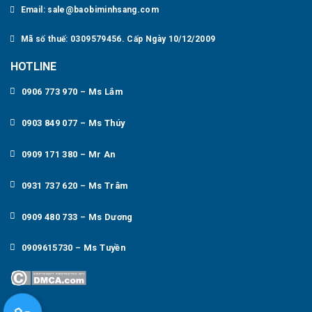
Email: sale@baobiminhsang.com
Mã số thuế: 0309579456. Cấp Ngày 10/12/2009
HOTLINE
0906 773 970 – Ms Lắm
0903 849 077 – Ms Thúy
0909 171 380 – Mr An
0931 737 620 – Ms Trâm
0909 480 733 – Ms Dương
0909615730 – Ms Tuyền