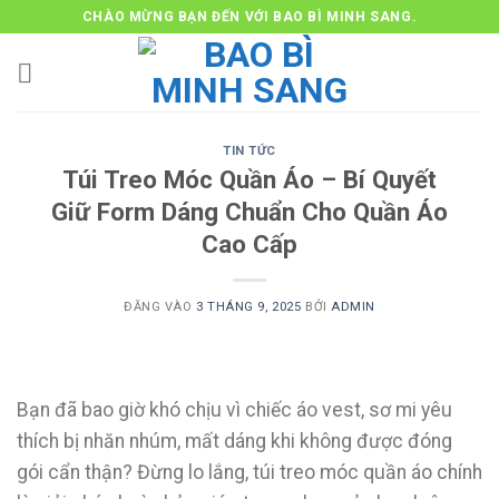
Bỏ
CHÀO MỪNG BẠN ĐẾN VỚI BAO BÌ MINH SANG.
qua
nội
dung
TIN TỨC
Túi Treo Móc Quần Áo – Bí Quyết
Giữ Form Dáng Chuẩn Cho Quần Áo
Cao Cấp
ĐĂNG VÀO
3 THÁNG 9, 2025
BỞI
ADMIN
Bạn đã bao giờ khó chịu vì chiếc áo vest, sơ mi yêu
thích bị nhăn nhúm, mất dáng khi không được đóng
gói cẩn thận? Đừng lo lắng, túi treo móc quần áo chính