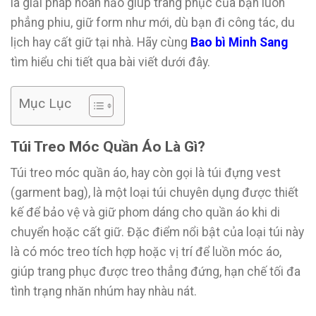
là giải pháp hoàn hảo giúp trang phục của bạn luôn
phẳng phiu, giữ form như mới, dù bạn đi công tác, du
lịch hay cất giữ tại nhà. Hãy cùng
Bao bì Minh Sang
tìm hiểu chi tiết qua bài viết dưới đây.
Mục Lục
Túi Treo Móc Quần Áo Là Gì?
Túi treo móc quần áo, hay còn gọi là túi đựng vest
(garment bag), là một loại túi chuyên dụng được thiết
kế để bảo vệ và giữ phom dáng cho quần áo khi di
chuyển hoặc cất giữ. Đặc điểm nổi bật của loại túi này
là có móc treo tích hợp hoặc vị trí để luồn móc áo,
giúp trang phục được treo thẳng đứng, hạn chế tối đa
tình trạng nhăn nhúm hay nhàu nát.