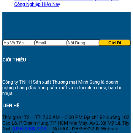
Công Nghiệp Hiện Nay
GIỚI THIỆU
Công ty TNHH Sản xuất Thương mại Minh Sang là doanh
nghiệp hàng đầu trong sản xuất và in túi nilon nhựa, bao bì
nhựa.
LIÊN HỆ
Thời gian : T2 – T7: 7.30 AM – 5.00 PM
Địa chỉ: 82 Đường 102
Cao Lỗ, P Chánh Hưng, TP HCM
Nhà Máy: Ấp 2, Xã Mỹ Lệ, Tây
Ninh
(028) 3983 2290
Số FAX: 02839832293
Website: