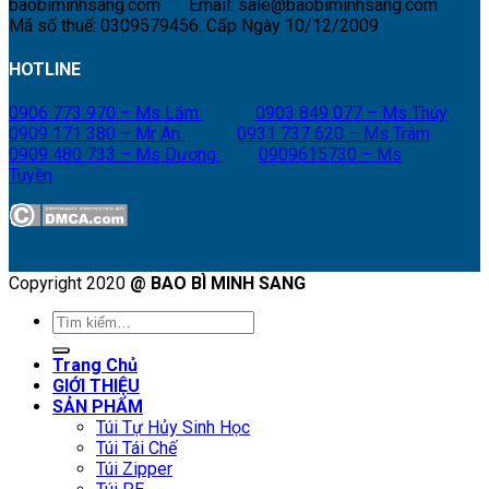
baobiminhsang.com
Email: sale@baobiminhsang.com
Mã số thuế: 0309579456. Cấp Ngày 10/12/2009
HOTLINE
0906 773 970 – Ms Lắm
0903 849 077 – Ms Thúy
0909 171 380 – Mr An
0931 737 620 – Ms Trâm
0909 480 733 – Ms Dương
0909615730 – Ms
Tuyền
Copyright 2020
@ BAO BÌ MINH SANG
Tìm
kiếm:
Trang Chủ
GIỚI THIỆU
SẢN PHẨM
Túi Tự Hủy Sinh Học
Túi Tái Chế
Túi Zipper