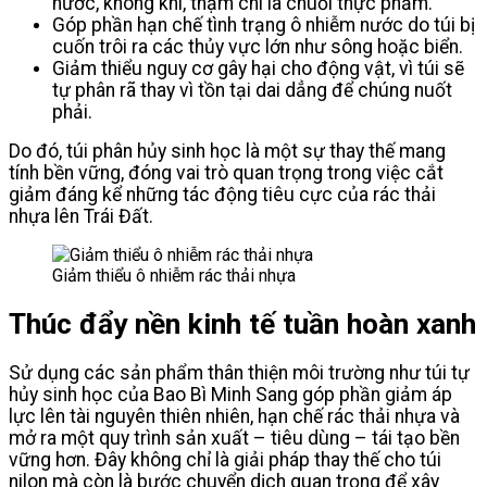
nước, không khí, thậm chí là chuỗi thực phẩm.
Góp phần hạn chế tình trạng ô nhiễm nước do túi bị
cuốn trôi ra các thủy vực lớn như sông hoặc biển.
Giảm thiểu nguy cơ gây hại cho động vật, vì túi sẽ
tự phân rã thay vì tồn tại dai dẳng để chúng nuốt
phải.
Do đó, túi phân hủy sinh học là một sự thay thế mang
tính bền vững, đóng vai trò quan trọng trong việc cắt
giảm đáng kể những tác động tiêu cực của rác thải
nhựa lên Trái Đất.
Giảm thiểu ô nhiễm rác thải nhựa
Thúc đẩy nền kinh tế tuần hoàn xanh
Sử dụng các sản phẩm thân thiện môi trường như túi tự
hủy sinh học của Bao Bì Minh Sang góp phần giảm áp
lực lên tài nguyên thiên nhiên, hạn chế rác thải nhựa và
mở ra một quy trình sản xuất – tiêu dùng – tái tạo bền
vững hơn. Đây không chỉ là giải pháp thay thế cho túi
nilon mà còn là bước chuyển dịch quan trọng để xây