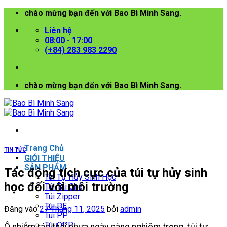
Bỏ
chào mừng bạn đến với Bao Bì Minh Sang.
qua
Liên hệ
nội
08:00 - 17:00
dung
(+84) 283 983 2290
chào mừng bạn đến với Bao Bì Minh Sang.
Trang Chủ
TIN TỨC
GIỚI THIỆU
SẢN PHẨM
Tác động tích cực của túi tự hủy sinh
Túi Tự Hủy Sinh Học
học đối với môi trường
Túi Tái Chế
Túi Zipper
Túi PE
Đăng vào
27 Tháng 11, 2025
bởi
admin
Túi PP
Túi OPP
Ô nhiễm rác thải nhựa ngày càng nghiêm trọng, túi tự