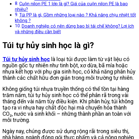
Cuộn nilon PE 1 lớp là gì? Giá của cuộn nilon PE là bao
nhiêu?
Túi PP là gì, Gồm những loại nào ? Khả năng chịu nhiệt tốt
không ?
Doanh nghiệp có nên dùng bao bì tái chế không? Lợi ích
và những điều cần biết
Túi tự hủy sinh học là gì?
Túi tự hủy sinh học
là loại túi được làm từ vật liệu có
nguồn gốc tự nhiên như tinh bột, xơ dừa, bã mía hoặc
nhựa kết hợp với phụ gia sinh học, có khả năng phân hủy
thành các chất hữu đơn giản trong môi trường tự nhiên.
Không giống túi nhựa truyền thống có thể tồn tại hàng
trăm năm, túi tự hủy sinh học có thể phân rã trong vài
tháng đến vài năm tùy điều kiện. Khi phân hủy, túi không
tạo ra vi nhựa hay chất độc hại mà chuyển hóa thành
CO₂, nước và sinh khối – những thành phần an toàn với
môi trường.
Ngày nay, chúng được sử dụng rộng rãi trong siêu thị,
nhà hàng, ngành đóng gói thực phẩm và cả nông nghiệp