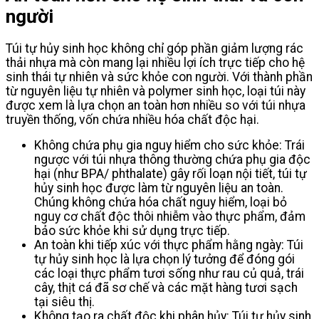
người
Túi tự hủy sinh học không chỉ góp phần giảm lượng rác
thải nhựa mà còn mang lại nhiều lợi ích trực tiếp cho hệ
sinh thái tự nhiên và sức khỏe con người. Với thành phần
từ nguyên liệu tự nhiên và polymer sinh học, loại túi này
được xem là lựa chọn an toàn hơn nhiều so với túi nhựa
truyền thống, vốn chứa nhiều hóa chất độc hại.
Không chứa phụ gia nguy hiểm cho sức khỏe: Trái
ngược với túi nhựa thông thường chứa phụ gia độc
hại (như BPA/ phthalate) gây rối loạn nội tiết, túi tự
hủy sinh học được làm từ nguyên liệu an toàn.
Chúng không chứa hóa chất nguy hiểm, loại bỏ
nguy cơ chất độc thôi nhiễm vào thực phẩm, đảm
bảo sức khỏe khi sử dụng trực tiếp.
An toàn khi tiếp xúc với thực phẩm hằng ngày: Túi
tự hủy sinh học là lựa chọn lý tưởng để đóng gói
các loại thực phẩm tươi sống như rau củ quả, trái
cây, thịt cá đã sơ chế và các mặt hàng tươi sạch
tại siêu thị.
Không tạo ra chất độc khi phân hủy: Túi tự hủy sinh