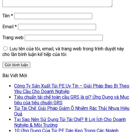
Tên
*
Email
*
Trang web
Lưu tên của tôi, email, và trang web trong trình duyệt này
cho lần bình luận kế tiếp của tôi.
Bài Viết Mới
Công Ty Sản Xuất Túi PE Uy Tín – Giải Pháp Bao Bì Theo
Yêu Cầu Cho Doanh Nghiệp
Tiêu chuẩn tái chế toàn cầu GRS là gì? Ứng Dụng và Mục
tiêu của tiêu chuẩn GRS
Túi Tái Chế: Giải Pháp Giảm Ô Nhiễm Rác Thải Nhựa Hiệu
Quả
Tại Sao Nên Sử Dụng Túi Tái Chế? 8 Lợi Ích Cho Doanh
Nghiệp & Môi Trường
10 Ứng Dụng Của Túi PE Dán Keo Trong Các Ngành