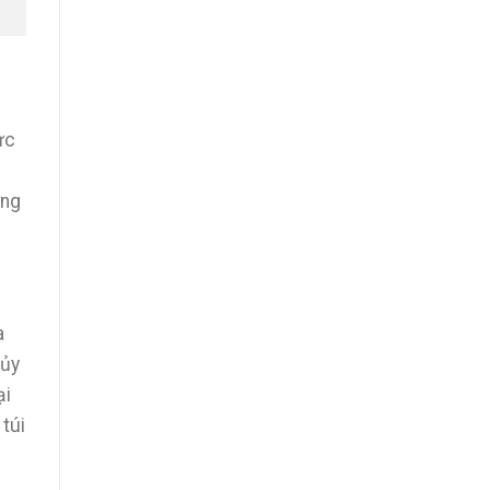
ực
ờng
a
hủy
ại
 túi