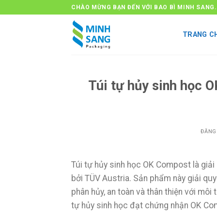
Bỏ
CHÀO MỪNG BẠN ĐẾN VỚI BAO BÌ MINH SANG.
qua
nội
TRANG C
dung
Túi tự hủy sinh học 
ĐĂNG
Túi tự hủy sinh học OK Compost là giả
bởi TÜV Austria. Sản phẩm này giải qu
phân hủy, an toàn và thân thiện với môi 
tự hủy sinh học đạt chứng nhận OK Com