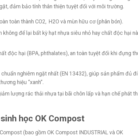
, đảm bảo tính thân thiện tuyệt đối với môi trường.
hoàn toàn thành CO2, H2O và mùn hữu cơ (phân bón).
 không để lại bất kỳ hạt nhựa siêu nhỏ hay chất độc hại n
t độc hại (BPA, phthalates), an toàn tuyệt đối khi đựng t
êu chuẩn nghiêm ngặt nhất (EN 13432), giúp sản phẩm đủ đ
thương hiệu “xanh”.
ảm lượng rác thải nhựa tại bãi chôn lấp và hạn chế phát th
y sinh học OK Compost
OK Compost (bao gồm OK Compost INDUSTRIAL và OK