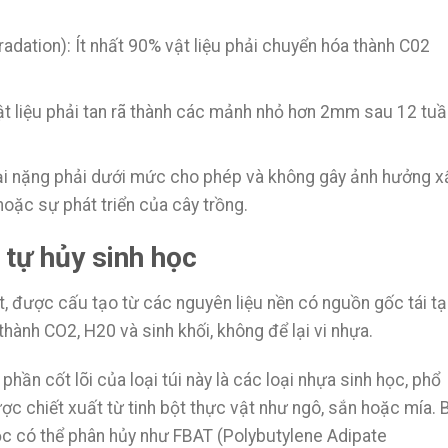
adation): Ít nhất 90% vật liệu phải chuyển hóa thành C02
Vật liệu phải tan rã thành các mảnh nhỏ hơn 2mm sau 12 tuầ
oại nặng phải dưới mức cho phép và không gây ảnh hưởng x
oặc sự phát triển của cây trồng.
 tự hủy sinh học
ất, được cấu tạo từ các nguyên liệu nền có nguồn gốc tái tạ
ành CO2, H20 và sinh khối, không để lại vi nhựa.
phần cốt lõi của loại túi này là các loại nhựa sinh học, phổ
được chiết xuất từ tinh bột thực vật như ngô, sắn hoặc mía. 
học có thể phân hủy như FBAT (Polybutylene Adipate