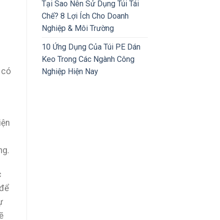
Tại Sao Nên Sử Dụng Túi Tái
Chế? 8 Lợi Ích Cho Doanh
Nghiệp & Môi Trường
10 Ứng Dụng Của Túi PE Dán
Keo Trong Các Ngành Công
 có
Nghiệp Hiện Nay
iện
ng.
c
 để
ự
ẽ