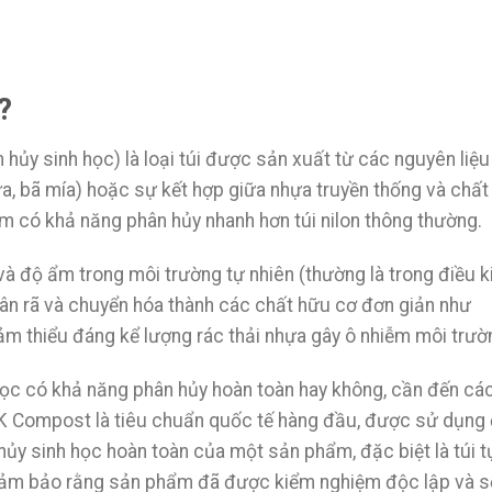
?
n hủy sinh học) là loại túi được sản xuất từ các nguyên liệu
ừa, bã mía) hoặc sự kết hợp giữa nhựa truyền thống và chất
m có khả năng phân hủy nhanh hơn túi nilon thông thường.
 và độ ẩm trong môi trường tự nhiên (thường là trong điều k
hân rã và chuyển hóa thành các chất hữu cơ đơn giản như
ảm thiểu đáng kể lượng rác thải nhựa gây ô nhiễm môi trườ
học có khả năng phân hủy hoàn toàn hay không, cần đến cá
K Compost là tiêu chuẩn quốc tế hàng đầu, được sử dụng
hủy sinh học hoàn toàn của một sản phẩm, đặc biệt là túi t
đảm bảo rằng sản phẩm đã được kiểm nghiệm độc lập và s