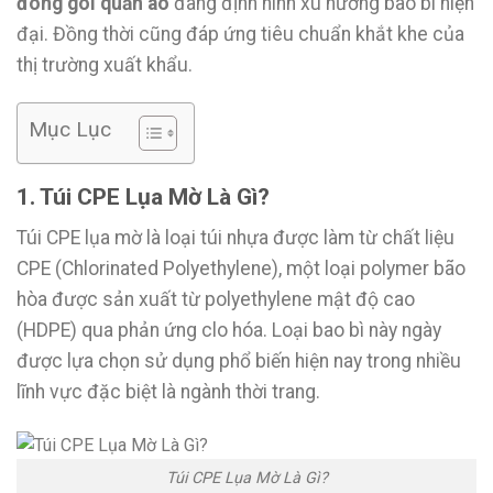
đóng gói quần áo
đang định hình xu hướng bao bì hiện
đại. Đồng thời cũng đáp ứng tiêu chuẩn khắt khe của
thị trường xuất khẩu.
Mục Lục
1. Túi CPE Lụa Mờ Là Gì?
Túi CPE lụa mờ là loại túi nhựa được làm từ chất liệu
CPE (Chlorinated Polyethylene), một loại polymer bão
hòa được sản xuất từ polyethylene mật độ cao
(HDPE) qua phản ứng clo hóa. Loại bao bì này ngày
được lựa chọn sử dụng phổ biến hiện nay trong nhiều
lĩnh vực đặc biệt là ngành thời trang.
Túi CPE Lụa Mờ Là Gì?