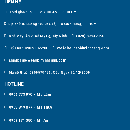
LIÊN HỆ
Thời gian : T2 – T7: 7.30 AM – 5.00 PM
Địa chỉ: 82 Đường 102 Cao Lỗ, P Chánh Hưng, TP HCM
Nhà Máy: Ấp 2, Xã Mỹ Lệ, Tây Ninh
(028) 3983 2290
Số FAX: 02839832293
Website: baobiminhsang.com
Email: sale@baobiminhsang.com
Mã số thuế: 0309579456. Cấp Ngày 10/12/2009
HOTLINE
0906 773 970 – Ms Lắm
0903 849 077 – Ms Thúy
0909 171 380 – Mr An