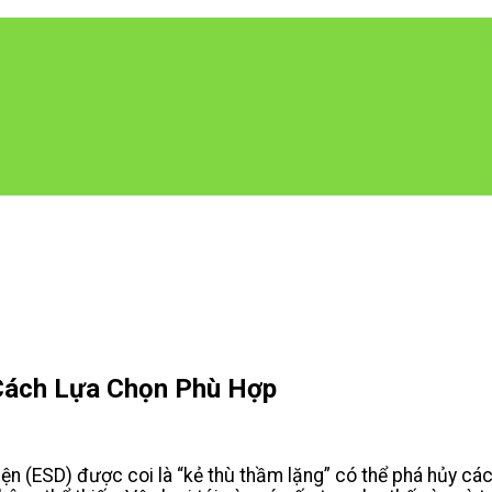
 Cách Lựa Chọn Phù Hợp
ện (ESD) được coi là “kẻ thù thầm lặng” có thể phá hủy các 