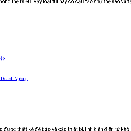
không thể thiếu. Vậy loại túi này có cấu tạo như thế nào và
iệp
o Doanh Nghiệp
 được thiết kế để bảo vệ các thiết bị, linh kiện điện tử kh