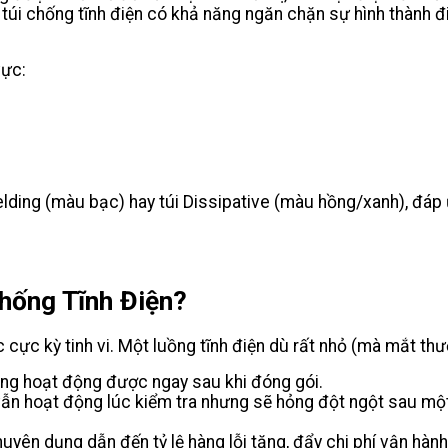
 túi chống tĩnh điện có khả năng ngăn chặn sự hình thành đi
vực:
hielding (màu bạc) hay túi Dissipative (màu hồng/xanh), đá
Chống Tĩnh Điện?
c cực kỳ tinh vi. Một luồng tĩnh điện dù rất nhỏ (mà mắt th
ông hoạt động được ngay sau khi đóng gói.
 vẫn hoạt động lúc kiểm tra nhưng sẽ hỏng đột ngột sau mộ
yên dụng dẫn đến tỷ lệ hàng lỗi tăng, đẩy chi phí vận hành