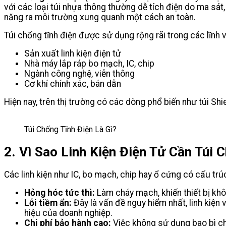
với các loại túi nhựa thông thường dễ tích điện do ma sát,
năng ra môi trường xung quanh một cách an toàn.
Túi chống tĩnh điện được sử dụng rộng rãi trong các lĩnh 
Sản xuất linh kiện điện tử
Nhà máy lắp ráp bo mạch, IC, chip
Ngành công nghệ, viễn thông
Cơ khí chính xác, bán dẫn
Hiện nay, trên thị trường có các dòng phổ biến như túi S
Túi Chống Tĩnh Điện Là Gì?
2. Vì Sao Linh Kiện Điện Tử Cần Túi 
Các linh kiện như IC, bo mạch, chip hay ổ cứng có cấu trú
Hỏng hóc tức thì:
Làm cháy mạch, khiến thiết bị kh
Lỗi tiềm ẩn:
Đây là vấn đề nguy hiểm nhất, linh kiện
hiệu của doanh nghiệp.
Chi phí bảo hành cao:
Việc không sử dụng bao bì chu