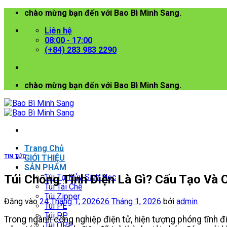
Bỏ
chào mừng bạn đến với Bao Bì Minh Sang.
qua
Liên hệ
nội
08:00 - 17:00
dung
(+84) 283 983 2290
chào mừng bạn đến với Bao Bì Minh Sang.
Trang Chủ
TIN TỨC
GIỚI THIỆU
SẢN PHẨM
Túi Chống Tĩnh Điện Là Gì? Cấu Tạo Và
Túi Tự Hủy Sinh Học
Túi Tái Chế
Túi Zipper
Đăng vào
24 Tháng 1, 2026
26 Tháng 1, 2026
bởi
admin
Túi PE
Túi PP
Trong ngành công nghiệp điện tử, hiện tượng phóng tĩnh đi
Túi OPP