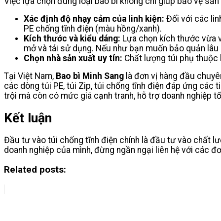
Việc lựa chọn đúng loại bao bì không chỉ giúp bảo vệ sản 
Xác định độ nhạy cảm của linh kiện:
Đối với các lin
PE chống tĩnh điện (màu hồng/xanh).
Kích thước và kiểu dáng:
Lựa chọn kích thước vừa vặn
mở và tái sử dụng. Nếu như bạn muốn bảo quản lâu dà
Chọn nhà sản xuất uy tín:
Chất lượng túi phụ thuộc 
Tại Việt Nam,
Bao bì Minh Sang
là đơn vị hàng đầu chuyê
các dòng túi PE, túi Zip, túi chống tĩnh điện đáp ứng cá
trội mà còn có mức giá cạnh tranh, hỗ trợ doanh nghiệp tố
Kết luận
Đầu tư vào túi chống tĩnh điện chính là đầu tư vào chất 
doanh nghiệp của mình, đừng ngần ngại liên hệ với các đơ
Related posts: