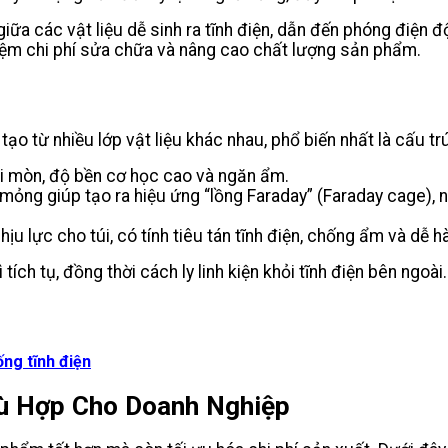
iữa các vật liệu dễ sinh ra tĩnh điện, dẫn đến phóng điện đ
t kiệm chi phí sửa chữa và nâng cao chất lượng sản phẩm.
o từ nhiều lớp vật liệu khác nhau, phổ biến nhất là cấu trúc
 mòn, độ bền cơ học cao và ngăn ẩm.
ỏng giúp tạo ra hiệu ứng “lồng Faraday” (Faraday cage), 
u lực cho túi, có tính tiêu tán tĩnh điện, chống ẩm và dễ hà
ích tụ, đồng thời cách ly linh kiện khỏi tĩnh điện bên ngoài.
ống tĩnh điện
hù Hợp Cho Doanh Nghiệp