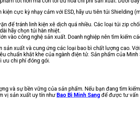
phẩm tốt hơn mà còn tối ưu hóa chi phí sản xuất. Dưới đây l
h kiện cực kỳ nhạy cảm với ESD, hãy ưu tiên túi Shielding (m
 để tránh linh kiện xê dịch quá nhiều. Các loại túi zip chống 
i hãy chọn túi hàn nhiệt.
lớn vào công nghệ sản xuất. Doanh nghiệp nên tìm kiếm các
n sản xuất và cung ứng các loại bao bì chất lượng cao. V
c tiêu chuẩn khắt khe của ngành điện tử. Sản phẩm của Min
i ưu chi phí đóng gói.
lượng và sự bền vững của sản phẩm. Nếu bạn đang tìm kiếm 
n vị sản xuất uy tín như
Bao Bì Minh Sang
để được tư vấn c