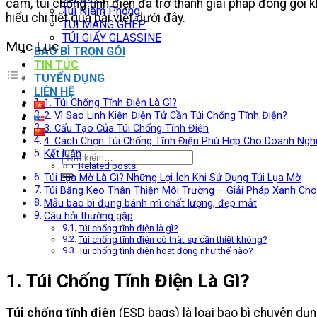
cảm, túi chống tĩnh điện đã trở thành giải pháp đóng gói 
Túi Niêm Phong
hiểu chi tiết qua bài viết dưới đây.
TÚI MÀNG GHÉP
TÚI GIẤY GLASSINE
Mục Lục
BAO BÌ TRỌN GÓI
TIN TỨC
TUYỂN DỤNG
LIÊN HỆ
1. Túi Chống Tĩnh Điện Là Gì?
2. Vì Sao Linh Kiện Điện Tử Cần Túi Chống Tĩnh Điện?
3. Cấu Tạo Của Túi Chống Tĩnh Điện
4. Cách Chọn Túi Chống Tĩnh Điện Phù Hợp Cho Doanh Ngh
Kết luận
Tìm
Related posts:
kiếm:
Túi Lụa Mờ Là Gì? Những Lợi Ích Khi Sử Dụng Túi Lụa Mờ
Túi Băng Keo Thân Thiện Môi Trường – Giải Pháp Xanh Ch
Mẫu bao bì đựng bánh mì chất lượng, đẹp mắt
Câu hỏi thường gặp
Túi chống tĩnh điện là gì?
Túi chống tĩnh điện có thật sự cần thiết không?
Túi chống tĩnh điện hoạt động như thế nào?
1. Túi Chống Tĩnh Điện Là Gì?
Túi chống tĩnh điện
(ESD bags) là loại bao bì chuyên dụng