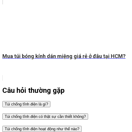
Mua túi bóng kính dán miệng giá rẻ ở đâu tại HCM?
Câu hỏi thường gặp
Túi chống tĩnh điện là gì?
Túi chống tĩnh điện có thật sự cần thiết không?
Túi chống tĩnh điện hoạt động như thế nào?