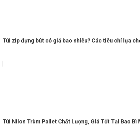
Túi zip đựng bút có giá bao nhiêu? Các tiêu chí lựa ch
Túi Nilon Trùm Pallet Chất Lượng, Giá Tốt Tại Bao Bì