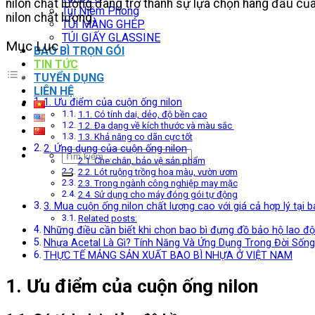
nilon chất lượng đang trở thành sự lựa chọn hàng đầu củ
Túi Niêm Phong
nilon chất lượng.
TÚI MÀNG GHÉP
TÚI GIẤY GLASSINE
Mục Lục
BAO BÌ TRỌN GÓI
TIN TỨC
TUYỂN DỤNG
LIÊN HỆ
1. Ưu điểm của cuộn ống nilon
1.1. Có tính dai, dẻo, độ bền cao
1.2. Đa dạng về kích thước và màu sắc
1.3. Khả năng co dãn cực tốt
2. Ứng dụng của cuộn ống nilon
Tìm
2.1. Che chắn, bảo vệ sản phẩm
kiếm:
2.2. Lót ruộng trồng hoa màu, vườn ươm
2.3. Trong ngành công nghiệp may mặc
2.4. Sử dụng cho máy đóng gói tự động
3. Mua cuộn ống nilon chất lượng cao với giá cả hợp lý tại 
Related posts:
Những điều cần biết khi chọn bao bì đựng đồ bảo hộ lao đ
Nhựa Acetal Là Gì? Tính Năng Và Ứng Dụng Trong Đời Sống
THỰC TẾ MẢNG SẢN XUẤT BAO BÌ NHỰA Ở VIỆT NAM
1. Ưu điểm của cuộn ống nilon