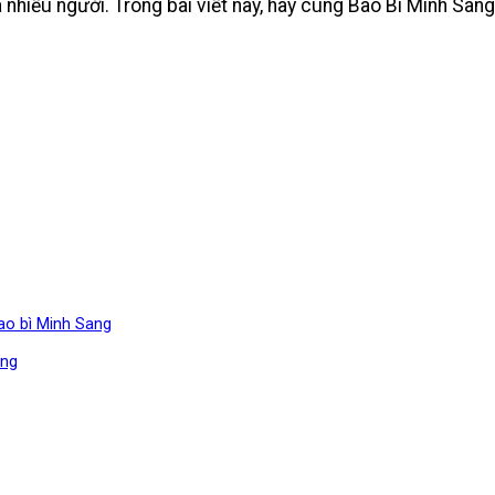
a nhiều người. Trong bài viết này, hãy cùng Bao Bì Minh 
bao bì Minh Sang
ộng