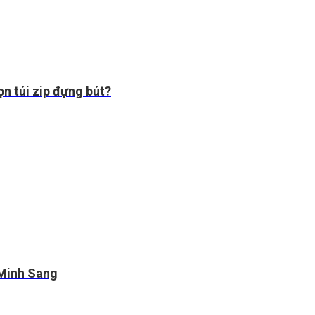
ọn túi zip đựng bút?
 Minh Sang