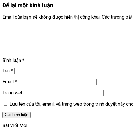
Để lại một bình luận
Email của bạn sẽ không được hiển thị công khai.
Các trường bắ
Bình luận
*
Tên
*
Email
*
Trang web
Lưu tên của tôi, email, và trang web trong trình duyệt này cho 
Bài Viết Mới