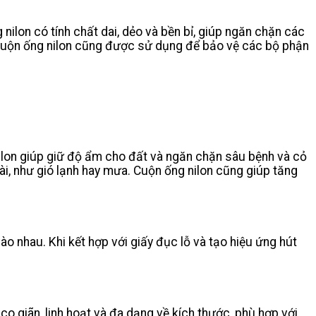
lon có tính chất dai, dẻo và bền bỉ, giúp ngăn chặn các
 Cuộn ống nilon cũng được sử dụng để bảo vệ các bộ phận
lon giúp giữ độ ẩm cho đất và ngăn chặn sâu bệnh và cỏ
oài, như gió lạnh hay mưa. Cuộn ống nilon cũng giúp tăng
 nhau. Khi kết hợp với giấy đục lỗ và tạo hiệu ứng hút
.
 giãn, linh hoạt và đa dạng về kích thước, phù hợp với