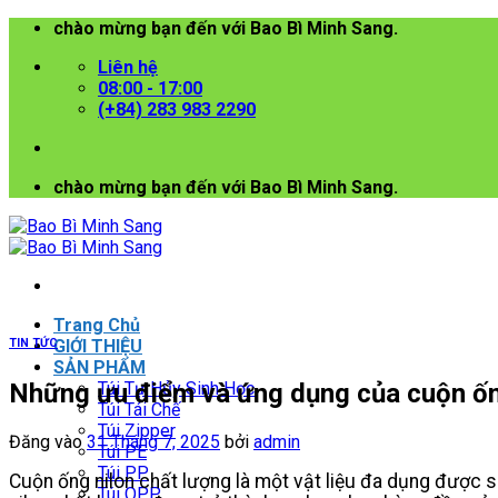
Bỏ
chào mừng bạn đến với Bao Bì Minh Sang.
qua
Liên hệ
nội
08:00 - 17:00
dung
(+84) 283 983 2290
chào mừng bạn đến với Bao Bì Minh Sang.
Trang Chủ
TIN TỨC
GIỚI THIỆU
SẢN PHẨM
Những ưu điểm và ứng dụng của cuộn ốn
Túi Tự Hủy Sinh Học
Túi Tái Chế
Túi Zipper
Đăng vào
31 Tháng 7, 2025
bởi
admin
Túi PE
Túi PP
Cuộn ống nilon chất lượng là một vật liệu đa dụng được 
Túi OPP