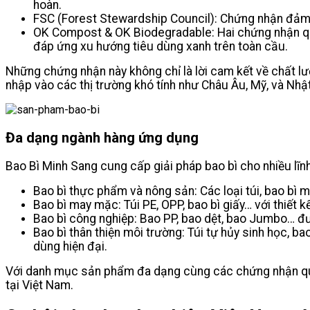
hoàn.
FSC (Forest Stewardship Council): Chứng nhận đảm 
OK Compost & OK Biodegradable: Hai chứng nhận qua
đáp ứng xu hướng tiêu dùng xanh trên toàn cầu.
Những chứng nhận này không chỉ là lời cam kết về chất l
nhập vào các thị trường khó tính như Châu Âu, Mỹ, và Nhậ
Đa dạng ngành hàng ứng dụng
Bao Bì Minh Sang cung cấp giải pháp bao bì cho nhiều lĩ
Bao bì thực phẩm và nông sản: Các loại túi, bao bì m
Bao bì may mặc: Túi PE, OPP, bao bì giấy… với thiết 
Bao bì công nghiệp: Bao PP, bao dệt, bao Jumbo… đư
Bao bì thân thiện môi trường: Túi tự hủy sinh học, ba
dùng hiện đại.
Với danh mục sản phẩm đa dạng cùng các chứng nhận quốc
tại Việt Nam.