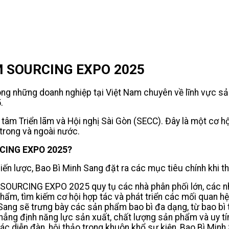
AM SOURCING EXPO 2025
g những doanh nghiệp tại Việt Nam chuyên về lĩnh vực sản
5.
 tâm Triển lãm và Hội nghị Sài Gòn (SECC). Đây là một cơ h
 trong và ngoài nước.
URCING EXPO 2025?
ến lược, Bao Bì Minh Sang đặt ra các mục tiêu chính khi th
SOURCING EXPO 2025 quy tụ các nhà phân phối lớn, các nh
phẩm, tìm kiếm cơ hội hợp tác và phát triển các mối quan h
Sang sẽ trưng bày các sản phẩm bao bì đa dạng, từ bao bì
hẳng định năng lực sản xuất, chất lượng sản phẩm và uy tín
ác diễn đàn, hội thảo trong khuôn khổ sự kiện, Bao Bì Minh