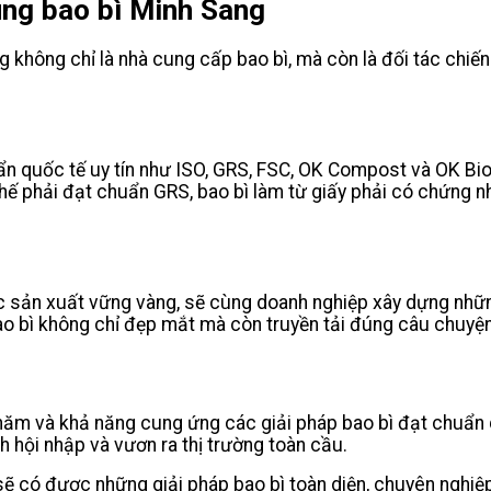
ùng bao bì Minh Sang
g không chỉ là nhà cung cấp bao bì, mà còn là đối tác chiế
uẩn quốc tế uy tín như ISO, GRS, FSC, OK Compost và OK B
ái chế phải đạt chuẩn GRS, bao bì làm từ giấy phải có chứng 
ực sản xuất vững vàng, sẽ cùng doanh nghiệp xây dựng nh
o bì không chỉ đẹp mắt mà còn truyền tải đúng câu chuyện 
ăm và khả năng cung ứng các giải pháp bao bì đạt chuẩn quố
 hội nhập và vươn ra thị trường toàn cầu.
ẽ có được những giải pháp bao bì toàn diện, chuyên nghiệp