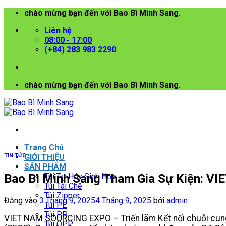
Bỏ
chào mừng bạn đến với Bao Bì Minh Sang.
qua
Liên hệ
nội
08:00 - 17:00
dung
(+84) 283 983 2290
chào mừng bạn đến với Bao Bì Minh Sang.
Trang Chủ
TIN TỨC
GIỚI THIỆU
SẢN PHẨM
Bao Bì Minh Sang Tham Gia Sự Kiện: 
Túi Tự Hủy Sinh Học
Túi Tái Chế
Túi Zipper
Đăng vào
3 Tháng 9, 2025
4 Tháng 9, 2025
bởi
admin
Túi PE
Túi PP
VIET NAM SOURCING EXPO – Triển lãm Kết nối chuỗi cung 
Túi OPP