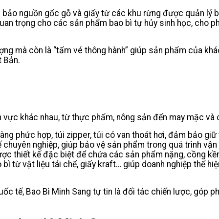
bảo nguồn gốc gỗ và giấy từ các khu rừng được quản lý bề
n trọng cho các sản phẩm bao bì tự hủy sinh học, cho phé
ượng mà còn là “tấm vé thông hành” giúp sản phẩm của khá
t Bản.
nh vực khác nhau, từ thực phẩm, nông sản đến may mặc và 
àng phức hợp, túi zipper, túi có van thoát hơi, đảm bảo gi
kế chuyên nghiệp, giúp bảo vệ sản phẩm trong quá trình vận
ợc thiết kế đặc biệt để chứa các sản phẩm nặng, cồng kềnh
o bì từ vật liệu tái chế, giấy kraft… giúp doanh nghiệp thể 
 tế, Bao Bì Minh Sang tự tin là đối tác chiến lược, góp 