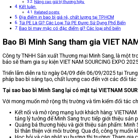
Nâng cao giá trị thương hiệu
Kết luận
Related posts:
Địa điểm in bao bì giá rẻ, chất lượng tại TP.HCM
Túi PE Là Gì? Các Loại Túi PE Được Sử Dụng Phổ Biến
Bao bì may mặc có đặc điểm gì? Các loại phổ biến
Bao Bì Minh Sang tham gia VIET N
Công ty TNHH Sản xuất Thương mại Minh Sang, là một tron
báo sẽ tham gia sự kiện VIET NAM SOURCING EXPO 202
Triển lãm diễn ra từ ngày 04/09 đến 06/09/2025 tại Trung
pháp bao bì sáng tạo, chất lượng cao đến với các đối tác
Tại sao bao bì Minh Sang lại có mặt tại VIETNAM SO
Với mong muốn mở rộng thị trường và tìm kiếm đối tác chi
Kết nối và mở rộng mạng lưới khách hàng: VIETNAM 
tảng lý tưởng để Minh Sang trực tiếp giới thiệu sản 
Quảng bá thương hiệu và giới thiệu sản phẩm: Minh 
bì thân thiện với môi trường. Qua đó, công ty muốn k
Học hỏi và cập nhật xu hướng thị trường: Tham gia c