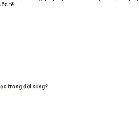
uốc tế.
học trong đời sống?