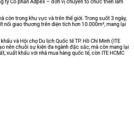
g ty Cổ phần Adpex – đơn vị chuyên tổ chức triển lãm
à còn trong khu vực và trên thế giới. Trong suốt 3 ngày,
ết nối giao thương trên diện tích hơn 10.000m², mang lại
hẩu và Hội chợ Du lịch Quốc tế TP. Hồ Chí Minh (ITE
ạo nên chuỗi sự kiện đa ngành đặc sắc, mà còn mang lại
uất, xuất khẩu với nhà mua hàng quốc tế, còn ITE HCMC