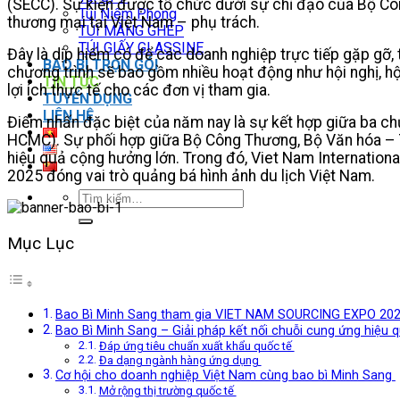
(SECC). Sự kiện được tổ chức dưới sự chỉ đạo của Bộ Côn
Túi Niêm Phong
thương mại tại Việt Nam – phụ trách.
TÚI MÀNG GHÉP
TÚI GIẤY GLASSINE
Đây là dịp hiếm có để các doanh nghiệp trực tiếp gặp gỡ, t
BAO BÌ TRỌN GÓI
chương trình sẽ bao gồm nhiều hoạt động như hội nghị, hội
TIN TỨC
lợi ích thực tế cho các đơn vị tham gia.
TUYỂN DỤNG
LIÊN HỆ
Điểm nhấn đặc biệt của năm nay là sự kết hợp giữa ba c
HCMC). Sự phối hợp giữa Bộ Công Thương, Bộ Văn hóa – T
hiệu quả cộng hưởng lớn. Trong đó, Viet Nam Internation
2025 đóng vai trò quảng bá hình ảnh du lịch Việt Nam.
Tìm
kiếm:
Mục Lục
Bao Bì Minh Sang tham gia VIET NAM SOURCING EXPO 20
Bao Bì Minh Sang – Giải pháp kết nối chuỗi cung ứng hiệu 
Đáp ứng tiêu chuẩn xuất khẩu quốc tế
Đa dạng ngành hàng ứng dụng
Cơ hội cho doanh nghiệp Việt Nam cùng bao bì Minh Sang
Mở rộng thị trường quốc tế