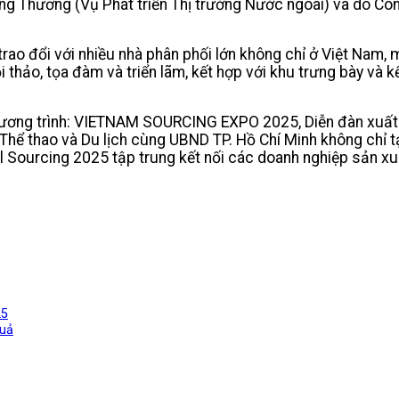
g Thương (Vụ Phát triển Thị trường Nước ngoài) và do Côn
rao đổi với nhiều nhà phân phối lớn không chỉ ở Việt Nam, m
 thảo, tọa đàm và triển lãm, kết hợp với khu trưng bày và k
hương trình: VIETNAM SOURCING EXPO 2025, Diễn đàn xuất k
hể thao và Du lịch cùng UBND TP. Hồ Chí Minh không chỉ t
al Sourcing 2025 tập trung kết nối các doanh nghiệp sản x
25
quả