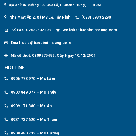
Địa chỉ: 82 Đường 102 Cao Lỗ, P Chánh Hưng, TP HCM
Nhà Máy: Ấp 2, Xã Mỹ Lệ, Tây Ninh
(028) 3983 2290
Số FAX: 02839832293
Website: baobiminhsang.com
Email: sale@baobiminhsang.com
Mã số thuế: 0309579456. Cấp Ngày 10/12/2009
HOTLINE
0906 773 970 – Ms Lắm
0903 849 077 – Ms Thúy
0909 171 380 – Mr An
0931 737 620 – Ms Trâm
0909 480 733 – Ms Dương