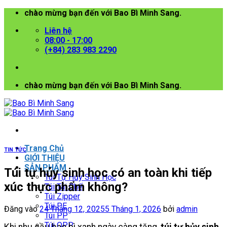
Bỏ
chào mừng bạn đến với Bao Bì Minh Sang.
qua
Liên hệ
nội
08:00 - 17:00
dung
(+84) 283 983 2290
chào mừng bạn đến với Bao Bì Minh Sang.
Trang Chủ
TIN TỨC
GIỚI THIỆU
SẢN PHẨM
Túi tự hủy sinh học có an toàn khi tiếp
Túi Tự Hủy Sinh Học
xúc thực phẩm không?
Túi Tái Chế
Túi Zipper
Túi PE
Đăng vào
24 Tháng 12, 2025
5 Tháng 1, 2026
bởi
admin
Túi PP
Túi OPP
Khi nhu cầu bao bì xanh ngày càng tăng,
túi tự hủy sinh