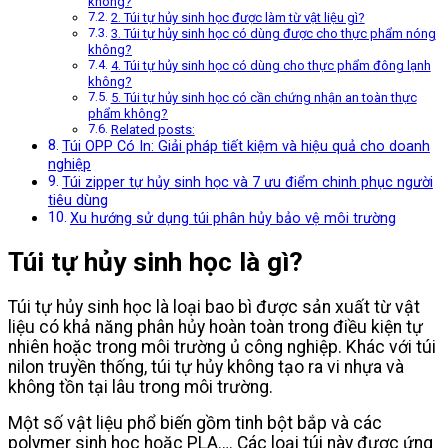
không?
2. Túi tự hủy sinh học được làm từ vật liệu gì?
3. Túi tự hủy sinh học có dùng được cho thực phẩm nóng
không?
4. Túi tự hủy sinh học có dùng cho thực phẩm đông lạnh
không?
5. Túi tự hủy sinh học có cần chứng nhận an toàn thực
phẩm không?
Related posts:
Túi OPP Có In: Giải pháp tiết kiệm và hiệu quả cho doanh
nghiệp
Túi zipper tự hủy sinh học và 7 ưu điểm chinh phục người
tiêu dùng
Xu hướng sử dụng túi phân hủy bảo vệ môi trường
Túi tự hủy sinh học là gì?
Túi tự hủy sinh học là loại bao bì được sản xuất từ vật
liệu có khả năng phân hủy hoàn toàn trong điều kiện tự
nhiên hoặc trong môi trường ủ công nghiệp. Khác với túi
nilon truyền thống, túi tự hủy không tạo ra vi nhựa và
không tồn tại lâu trong môi trường.
Một số vật liệu phổ biến gồm tinh bột bắp và các
polymer sinh học hoặc PLA…. Các loại túi này được ứng