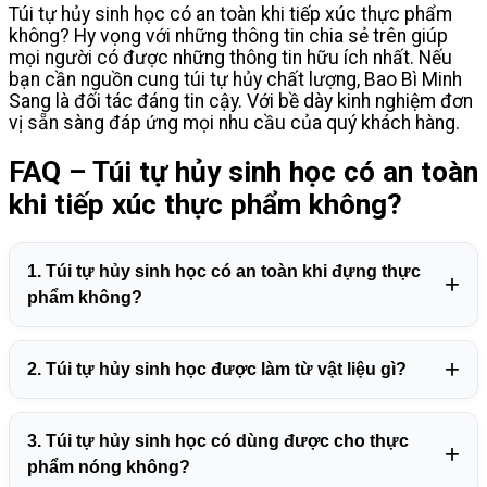
Túi tự hủy sinh học có an toàn khi tiếp xúc thực phẩm
không? Hy vọng với những thông tin chia sẻ trên giúp
mọi người có được những thông tin hữu ích nhất. Nếu
bạn cần nguồn cung túi tự hủy chất lượng, Bao Bì Minh
Sang là đối tác đáng tin cậy. Với bề dày kinh nghiệm đơn
vị sẵn sàng đáp ứng mọi nhu cầu của quý khách hàng.
FAQ – Túi tự hủy sinh học có an toàn
khi tiếp xúc thực phẩm không?
1. Túi tự hủy sinh học có an toàn khi đựng thực
+
phẩm không?
Có. Túi tự hủy sinh học an toàn khi tiếp xúc thực phẩm nếu
+
2. Túi tự hủy sinh học được làm từ vật liệu gì?
được sản xuất từ nhựa sinh học đạt chuẩn và có chứng
nhận an toàn thực phẩm theo quy định quốc tế.
Túi thường được làm từ PLA (tinh bột ngô, mía), PBAT, PHA
3. Túi tự hủy sinh học có dùng được cho thực
+
hoặc tinh bột tự nhiên, là các vật liệu không độc, không
phẩm nóng không?
chứa kim loại nặng.