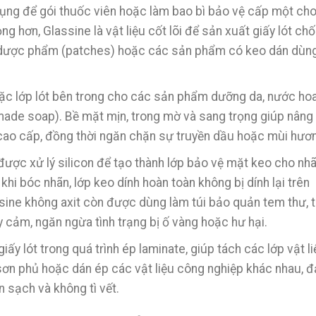
ng để gói thuốc viên hoặc làm bao bì bảo vệ cấp một ch
g hơn, Glassine là vật liệu cốt lõi để sản xuất giấy lót ch
n dược phẩm (patches) hoặc các sản phẩm có keo dán dùn
c lớp lót bên trong cho các sản phẩm dưỡng da, nước ho
made soap). Bề mặt mịn, trong mờ và sang trọng giúp nâng
cao cấp, đồng thời ngăn chặn sự truyền dầu hoặc mùi hươ
được xử lý silicon để tạo thành lớp bảo vệ mặt keo cho nh
hi bóc nhãn, lớp keo dính hoàn toàn không bị dính lại trên
assine không axit còn được dùng làm túi bảo quản tem thư, t
 cảm, ngăn ngừa tình trạng bị ố vàng hoặc hư hại.
y lót trong quá trình ép laminate, giúp tách các lớp vật li
sơn phủ hoặc dán ép các vật liệu công nghiệp khác nhau, 
 sạch và không tì vết.