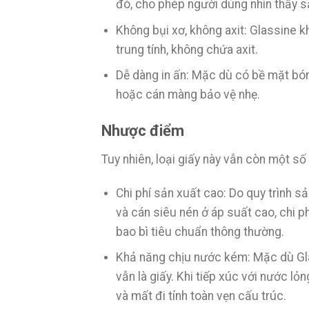
đó, cho phép người dùng nhìn thấy 
Không bụi xơ, không axit: Glassine 
trung tính, không chứa axit.
Dễ dàng in ấn: Mặc dù có bề mặt bóng
hoặc cán màng bảo vệ nhẹ.
Nhược điểm
Tuy nhiên, loại giấy này vẫn còn một 
Chi phí sản xuất cao: Do quy trình sả
và cán siêu nén ở áp suất cao, chi p
bao bì tiêu chuẩn thông thường.
Khả năng chịu nước kém: Mặc dù Gl
vẫn là giấy. Khi tiếp xúc với nước l
và mất đi tính toàn vẹn cấu trúc.