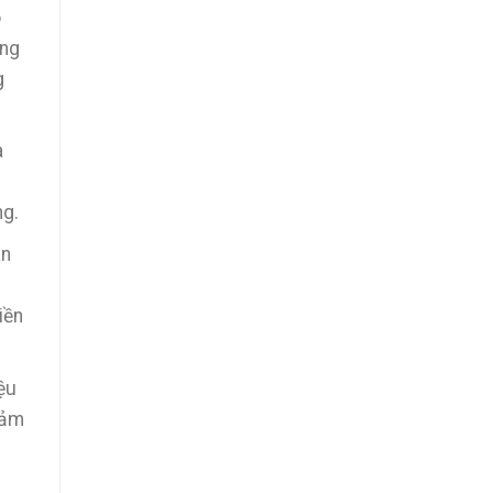
o
ống
g
a
ng.
ãn
iền
ệu
đảm