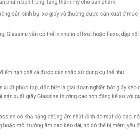
sản phẩm bên trong, tăng thẩm mỹ cho sản phẩm.
không sản sinh bụi xơ giấy và thường được sản xuất ở mức
, Glassine vẫn có thể in như in offset hoặc flexo, dập nổi
số điểm hạn chế và được cân nhắc sử dụng cụ thể như:
n xuất phức tạp, đặc biệt là giai đoạn nghiền bột giấy kéo 
hí sản xuất giấy Glassine thường cao hơn đáng kể so với gi
assine có khả năng chống ẩm nhất định do mật độ cao, nó
ỏng hoặc môi trường ẩm cao kéo dài, nó có thể bị mềm, yếu đ