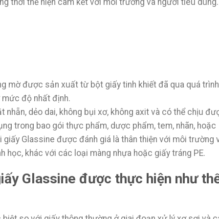
g thời thể hiện cam kết với môi trường và người tiêu dùng.
ong mờ được sản xuất từ bột giấy tinh khiết đã qua quá trình
 mức độ nhất định.
t nhẵn, dẻo dai, không bụi xơ, không axit và có thể chịu đư
ụng trong bao gói thực phẩm, dược phẩm, tem, nhãn, hoặc
giấy Glassine được đánh giá là thân thiện với môi trường v
nh học, khác với các loại màng nhựa hoặc giấy tráng PE.
giấy Glassine được thực hiện như th
biệt so với giấy thông thường ở giai đoạn xử lý xơ sợi và c