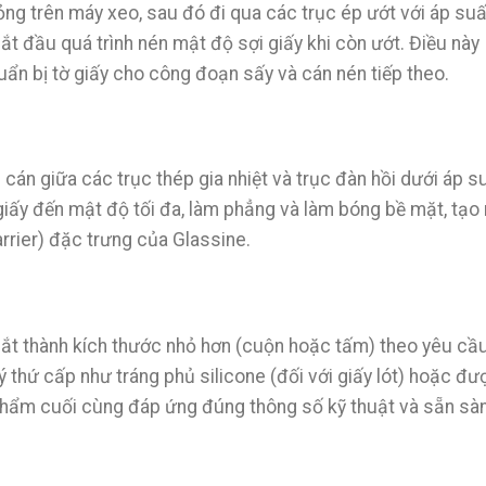
ỏng trên máy xeo, sau đó đi qua các trục ép ướt với áp suấ
ắt đầu quá trình nén mật độ sợi giấy khi còn ướt. Điều này
uẩn bị tờ giấy cho công đoạn sấy và cán nén tiếp theo.
cán giữa các trục thép gia nhiệt và trục đàn hồi dưới áp s
giấy đến mật độ tối đa, làm phẳng và làm bóng bề mặt, tạo 
rrier) đặc trưng của Glassine.
ắt thành kích thước nhỏ hơn (cuộn hoặc tấm) theo yêu cầ
 thứ cấp như tráng phủ silicone (đối với giấy lót) hoặc đư
phẩm cuối cùng đáp ứng đúng thông số kỹ thuật và sẵn sà