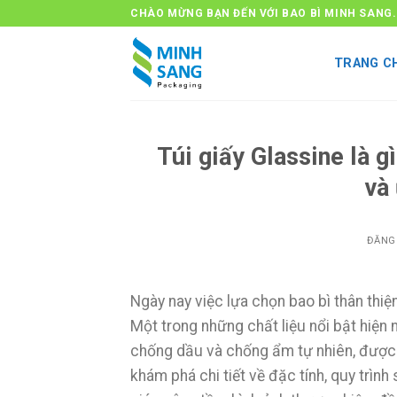
Bỏ
CHÀO MỪNG BẠN ĐẾN VỚI BAO BÌ MINH SANG.
qua
nội
TRANG C
dung
Túi giấy Glassine là g
và
ĐĂNG
Ngày nay việc lựa chọn bao bì thân thi
Một trong những chất liệu nổi bật hiện n
chống dầu và chống ẩm tự nhiên, được s
khám phá chi tiết về đặc tính, quy trìn