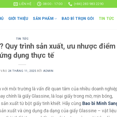
LIÊN HỆ
08:00 - 17:00
(+84) 283 983 2290
HỦ
GIỚI THIỆU
SẢN PHẨM
BAO BÌ TRỌN GÓI
TIN TỨC
TIN TỨC
ì? Quy trình sản xuất, ưu nhược điểm
 ứng dụng thực tế
 VÀO
24 THÁNG 11, 2025
BỞI
ADMIN
ện với môi trường là vấn đề quan tâm của nhiều doanh nghiệ
ay chính là giấy Glassine, là loại giấy trong mờ, mịn bóng,
ản xuất từ bột giấy tinh khiết. Hãy cùng
Bao bì Minh San
h sản xuất và ứng dụng đa dạng của giấy Glassine – vật liệu