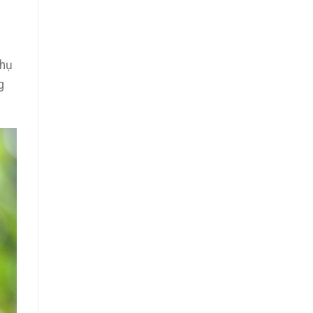
thụ
g