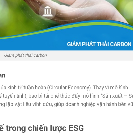
Giảm phát thải carbon
àn
ủa kinh tế tuần hoàn (Circular Economy). Thay vì mô hình
ế tuyến tính), bao bì tái chế thúc đẩy mô hình “Sản xuất – S
ng lặp vật liệu vĩnh cửu, giúp doanh nghiệp vận hành bền v
hế trong chiến lược ESG