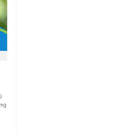
ử
ững