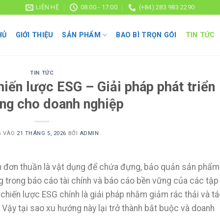
LIÊN HỆ
08:00 - 17:00
(+84) 283 983 2290
HỦ
GIỚI THIỆU
SẢN PHẨM
BAO BÌ TRỌN GÓI
TIN TỨC
TIN TỨC
chiến lược ESG – Giải pháp phát triển
ng cho doanh nghiệp
G VÀO
21 THÁNG 5, 2026
BỞI
ADMIN
 đơn thuần là vật dụng để chứa đựng, bảo quản sản phẩm
g trong báo cáo tài chính và báo cáo bền vững của các tập
g chiến lược ESG chính là giải pháp nhằm giảm rác thải và t
 Vậy tại sao xu hướng này lại trở thành bắt buộc và doanh