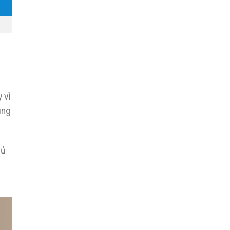
 vì
úng
hủ