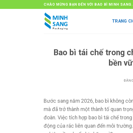
Bỏ
CHÀO MỪNG BẠN ĐẾN VỚI BAO BÌ MINH SANG.
qua
nội
TRANG C
dung
Bao bì tái chế trong 
bền vữ
ĐĂN
Bước sang năm 2026, bao bì không còn
mà đã trở thành một thành tố quan trọn
đoàn. Việc tích hợp bao bì tái chế tron
động của rác liên quan đến môi trường.