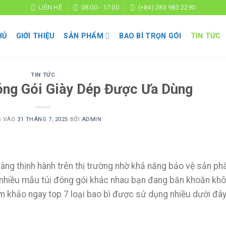
LIÊN HỆ
08:00 - 17:00
(+84) 283 983 2290
HỦ
GIỚI THIỆU
SẢN PHẨM
BAO BÌ TRỌN GÓI
TIN TỨC
TIN TỨC
óng Gói Giày Dép Được Ưa Dùng
G VÀO
31 THÁNG 7, 2025
BỞI
ADMIN
càng thịnh hành trên thị trường nhờ khả năng bảo vệ sản p
rất nhiều mẫu túi đóng gói khác nhau bạn đang băn khoăn kh
am khảo ngay top 7 loại bao bì được sử dụng nhiều dưới đây