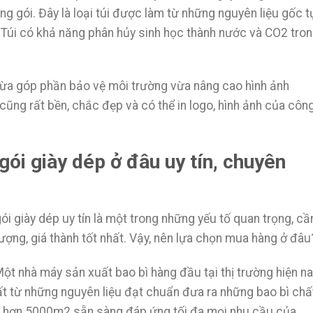
g gói. Đây là loại túi được làm từ những nguyên liệu gốc t
Túi có khả năng phân hủy sinh học thành nước và CO2 tro
vừa góp phần bảo vệ môi trường vừa nâng cao hình ảnh
cũng rất bền, chắc đẹp và có thể in logo, hình ảnh của công
ói giày dép ở đâu uy tín, chuyên
ói giày dép uy tín là một trong những yếu tố quan trọng, cầ
ợng, giá thành tốt nhất. Vậy, nên lựa chọn mua hàng ở đâ
ột nhà máy sản xuất bao bì hàng đầu tại thị trường hiện na
ất từ những nguyên liệu đạt chuẩn đưa ra những bao bì chấ
t hơn 5000m2 sẵn sàng đáp ứng tối đa mọi nhu cầu của