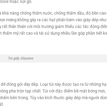
lulose hoặc sợi gỗ.
là khả năng chống thấm nước, chống thấm dầu, độ bền cao
ệ mịn màng không gây ra các hạt phấn bám vào giày dép như
iấy rất thân thiện với môi trường giảm thiểu các tác động đế
nh thẩm mỹ rất cao và tái sử dụng nhiều lần góp phần tiết k
Túi giấy Glassine
để đóng gói dày dép. Loại túi này được tạo ra từ những hạ
ông pha trộn tạp chất. Túi với đặc điểm bề mặt bóng mịn,
 phẩm bên trong. Tùy vào kích thước giày dép mà người dù
ất.