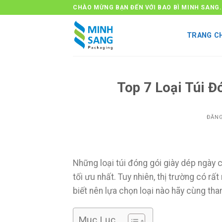
Bỏ
CHÀO MỪNG BẠN ĐẾN VỚI BAO BÌ MINH SANG.
qua
nội
TRANG C
dung
Top 7 Loại Túi Đ
ĐĂN
Những loại túi đóng gói giày dép ngày 
tối ưu nhất. Tuy nhiên, thị trường có 
biết nên lựa chọn loại nào hãy cùng th
Mục Lục