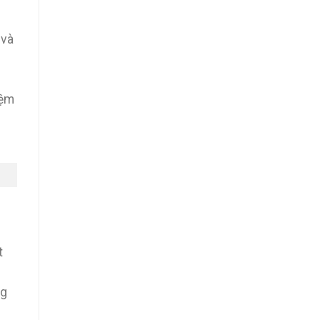
 và
n
iệm
t
ng