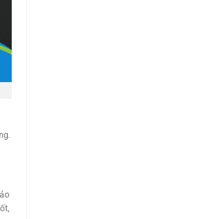
ng.
.
bảo
ốt,