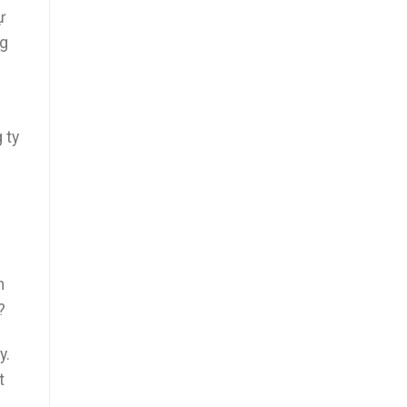
ự
ng
 ty
n
u?
y.
t