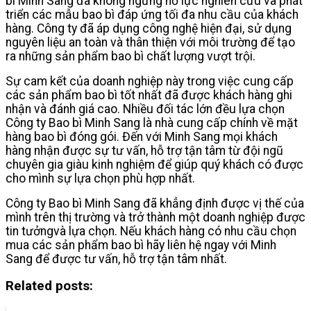
bì Minh Sang đã không ngừng nỗ lực nghiên cứu và phát
triển các mẫu bao bì đáp ứng tối đa nhu cầu của khách
hàng. Công ty đã áp dụng công nghệ hiện đại, sử dụng
nguyên liệu an toàn và thân thiện với môi trường để tạo
ra những sản phẩm bao bì chất lượng vượt trội.
Sự cam kết của doanh nghiệp này trong việc cung cấp
các sản phẩm bao bì tốt nhất đã được khách hàng ghi
nhận và đánh giá cao. Nhiều đối tác lớn đều lựa chọn
Công ty Bao bì Minh Sang là nhà cung cấp chính về mặt
hàng bao bì đóng gói. Đến với Minh Sang mọi khách
hàng nhận được sự tư vấn, hỗ trợ tận tâm từ đội ngũ
chuyên gia giàu kinh nghiệm để giúp quý khách có được
cho mình sự lựa chọn phù hợp nhất.
Công ty Bao bì Minh Sang đã khẳng định được vị thế của
mình trên thị trường và trở thành một doanh nghiệp được
tin tưởng
và lựa chọn. Nếu khách hàng có nhu cầu chọn
mua các sản phẩm bao bì hãy liên hệ ngay với Minh
Sang để được tư vấn, hỗ trợ tận tâm nhất.
Related posts: