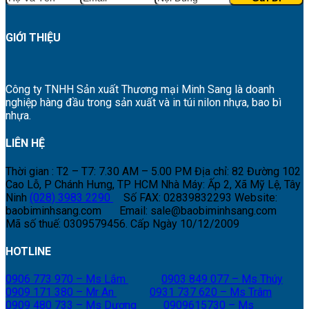
GIỚI THIỆU
Công ty TNHH Sản xuất Thương mại Minh Sang là doanh
nghiệp hàng đầu trong sản xuất và in túi nilon nhựa, bao bì
nhựa.
LIÊN HỆ
Thời gian : T2 – T7: 7.30 AM – 5.00 PM
Địa chỉ: 82 Đường 102
Cao Lỗ, P Chánh Hưng, TP HCM
Nhà Máy: Ấp 2, Xã Mỹ Lệ, Tây
Ninh
(028) 3983 2290
Số FAX: 02839832293
Website:
baobiminhsang.com
Email: sale@baobiminhsang.com
Mã số thuế: 0309579456. Cấp Ngày 10/12/2009
HOTLINE
0906 773 970 – Ms Lắm
0903 849 077 – Ms Thúy
0909 171 380 – Mr An
0931 737 620 – Ms Trâm
0909 480 733 – Ms Dương
0909615730 – Ms