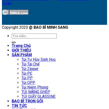
Tuyền
Copyright 2020
@ BAO BÌ MINH SANG
Tìm
kiếm:
Trang Chủ
GIỚI THIỆU
SẢN PHẨM
Túi Tự Hủy Sinh Học
Túi Tái Chế
Túi Zipper
Túi PE
Túi PP
Túi OPP
Túi Niêm Phong
TÚI MÀNG GHÉP
TÚI GIẤY GLASSINE
BAO BÌ TRỌN GÓI
TIN TỨC