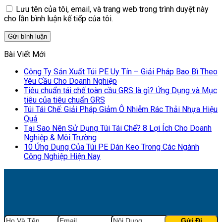
Lưu tên của tôi, email, và trang web trong trình duyệt này
cho lần bình luận kế tiếp của tôi.
Bài Viết Mới
Công Ty Sản Xuất Túi PE Uy Tín – Giải Pháp Bao Bì Theo
Yêu Cầu Cho Doanh Nghiệp
Tiêu chuẩn tái chế toàn cầu GRS là gì? Ứng Dụng và Mục
tiêu của tiêu chuẩn GRS
Túi Tái Chế: Giải Pháp Giảm Ô Nhiễm Rác Thải Nhựa Hiệu
Quả
Tại Sao Nên Sử Dụng Túi Tái Chế? 8 Lợi Ích Cho Doanh
Nghiệp & Môi Trường
10 Ứng Dụng Của Túi PE Dán Keo Trong Các Ngành
Công Nghiệp Hiện Nay