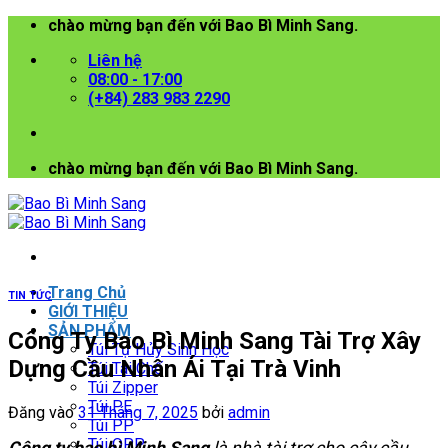
Bỏ
chào mừng bạn đến với Bao Bì Minh Sang.
qua
Liên hệ
nội
08:00 - 17:00
dung
(+84) 283 983 2290
chào mừng bạn đến với Bao Bì Minh Sang.
Trang Chủ
TIN TỨC
GIỚI THIỆU
SẢN PHẨM
Công Ty Bao Bì Minh Sang Tài Trợ Xây
Túi Tự Hủy Sinh Học
Dựng Cầu Nhân Ái Tại Trà Vinh
Túi Tái Chế
Túi Zipper
Túi PE
Đăng vào
31 Tháng 7, 2025
bởi
admin
Túi PP
Túi OPP
Công ty bao bì Minh Sang
là nhà tài trợ cho cây cầu