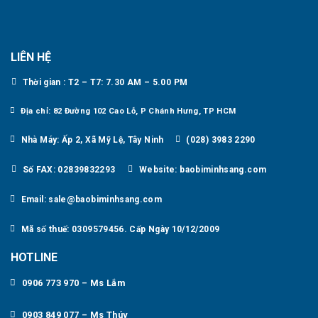
LIÊN HỆ
Thời gian : T2 – T7: 7.30 AM – 5.00 PM
Địa chỉ: 82 Đường 102 Cao Lỗ, P Chánh Hưng, TP HCM
Nhà Máy: Ấp 2, Xã Mỹ Lệ, Tây Ninh
(028) 3983 2290
Số FAX: 02839832293
Website: baobiminhsang.com
Email: sale@baobiminhsang.com
Mã số thuế: 0309579456. Cấp Ngày 10/12/2009
HOTLINE
0906 773 970 – Ms Lắm
0903 849 077 – Ms Thúy