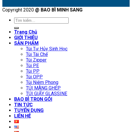
Copyright 2020
@ BAO BÌ MINH SANG
Tìm
kiếm:
Trang Chủ
GIỚI THIỆU
SẢN PHẨM
Túi Tự Hủy Sinh Học
Túi Tái Chế
Túi Zipper
Túi PE
Túi PP
Túi OPP
Túi Niêm Phong
TÚI MÀNG GHÉP
TÚI GIẤY GLASSINE
BAO BÌ TRỌN GÓI
TIN TỨC
TUYỂN DỤNG
LIÊN HỆ