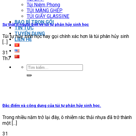
Túi Niêm Phong
TÚI MÀNG GHÉP
TÚI GIẤY GLASSINE
BAO BÌ TRỌN GÓI
Sự thật ít người biết về túi tự phân hủy sinh học
TIN TỨC
TUYỂN DỤNG
Túi tự hủy sinh học hay gọi chính xác hơn là túi phân hủy sinh
LIÊN HỆ
[...]
31
Th7
Tìm
kiếm:
Đặc điểm và công dụng của túi tự phân hủy sinh học.
Trong nhiều năm trở lại đây, ô nhiễm rác thải nhựa đã trở thành
một [...]
31