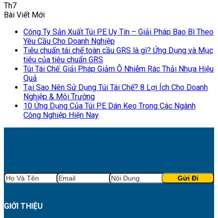
Th7
Bài Viết Mới
Công Ty Sản Xuất Túi PE Uy Tín – Giải Pháp Bao Bì Theo
Yêu Cầu Cho Doanh Nghiệp
Tiêu chuẩn tái chế toàn cầu GRS là gì? Ứng Dụng và Mục
tiêu của tiêu chuẩn GRS
Túi Tái Chế: Giải Pháp Giảm Ô Nhiễm Rác Thải Nhựa Hiệu
Quả
Tại Sao Nên Sử Dụng Túi Tái Chế? 8 Lợi Ích Cho Doanh
Nghiệp & Môi Trường
10 Ứng Dụng Của Túi PE Dán Keo Trong Các Ngành
Công Nghiệp Hiện Nay
GIỚI THIỆU