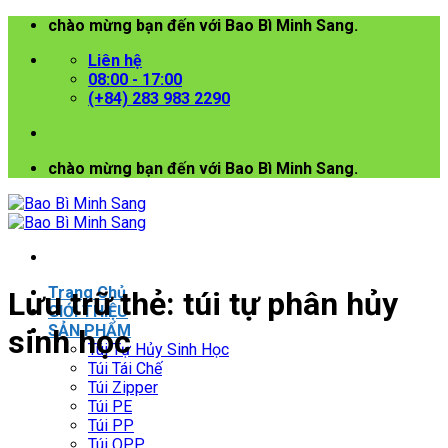
Bỏ
chào mừng bạn đến với Bao Bì Minh Sang.
qua
Liên hệ
nội
08:00 - 17:00
dung
(+84) 283 983 2290
chào mừng bạn đến với Bao Bì Minh Sang.
Trang Chủ
Lưu trữ thẻ:
túi tự phân hủy
GIỚI THIỆU
SẢN PHẨM
sinh học
Túi Tự Hủy Sinh Học
Túi Tái Chế
Túi Zipper
Túi PE
Túi PP
Túi OPP