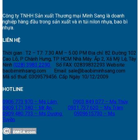
Công ty TNHH Sản xuất Thương mại Minh Sang là doanh
nghiệp hàng đầu trong sản xuất và in túi nilon nhựa, bao bì
nhựa.
LIÊN HỆ
Thời gian : T2 – T7: 7.30 AM – 5.00 PM
Địa chỉ: 82 Đường 102
Cao Lỗ, P Chánh Hưng, TP HCM
Nhà Máy: Ấp 2, Xã Mỹ Lệ, Tây
Ninh
(028) 3983 2290
Số FAX: 02839832293
Website:
baobiminhsang.com
Email: sale@baobiminhsang.com
Mã số thuế: 0309579456. Cấp Ngày 10/12/2009
HOTLINE
0906 773 970 – Ms Lắm
0903 849 077 – Ms Thúy
0909 171 380 – Mr An
0931 737 620 – Ms Trâm
0909 480 733 – Ms Dương
0909615730 – Ms
Tuyền