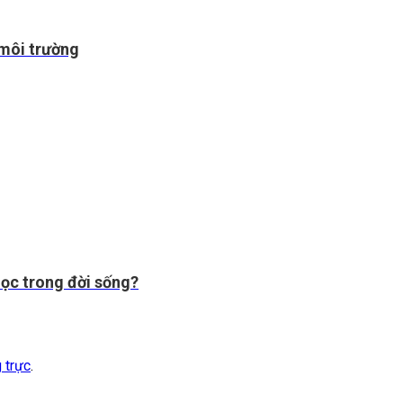
 môi trường
học trong đời sống?
g trực
.