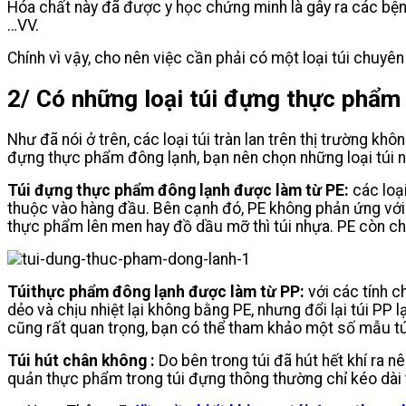
Hóa chất này đã được y học chứng minh là gây ra các bệ
…VV.
Chính vì vậy, cho nên việc cần phải có một loại túi chuyê
2/ Có những loại túi đựng thực phẩm 
Như đã nói ở trên, các loại túi tràn lan trên thị trường 
đựng thực phẩm đông lạnh, bạn nên chọn những loại túi 
Túi đựng thực phẩm đông lạnh được làm từ PE:
các loạ
thuộc vào hàng đầu. Bên cạnh đó, PE không phản ứng với 
thực phẩm lên men hay đồ dầu mỡ thì túi nhựa. PE còn chố
Túi
thực phẩm đông lạnh được làm từ PP:
với các tính c
dẻo và chịu nhiệt lại không bằng PE, nhưng đổi lại túi P
cũng rất quan trọng, bạn có thể tham khảo một số mẫu tú
Túi hút chân không :
Do bên trong túi đã hút hết khí ra 
quản thực phẩm trong túi đựng thông thường chỉ kéo dài t