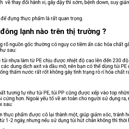
nh
về thay đổi hành vi, gây dậy thì sớm, bệnh down, suy giảm 
n để đựng thực phẩm là rất quan trọng.
đông lạnh nào trên thị trường ?
không rõ nguồn gốc thường có nguy cơ tiềm ẩn các hóa chất 
như sau:
i túi nhựa làm từ PE chịu được nhiệt độ cao lên đến 230 độ
các dung dịch axit và dầu mỡ, nên bạn có thể dùng túi PE
ng thấm nước rất rốt không gây tình trạng rò rỉ hóa chất r
hất tương tự như túi PE, túi PP cũng được xếp vào top nhữ
P lại cứng hơn. Ngoài yếu tố về an toàn cho người sử dụng 
i sau:
nên thực phẩm được cô lại thành một, giúp giảm xóc, tránh h
ừ 1-2 ngày, nhưng nếu sử dụng túi hút chân không thì thời