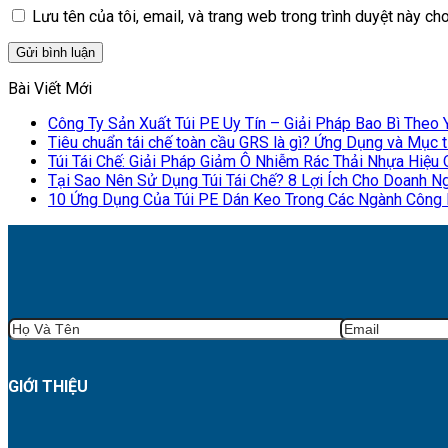
Lưu tên của tôi, email, và trang web trong trình duyệt này cho 
Bài Viết Mới
Công Ty Sản Xuất Túi PE Uy Tín – Giải Pháp Bao Bì Theo
Tiêu chuẩn tái chế toàn cầu GRS là gì? Ứng Dụng và Mục 
Túi Tái Chế: Giải Pháp Giảm Ô Nhiễm Rác Thải Nhựa Hiệu
Tại Sao Nên Sử Dụng Túi Tái Chế? 8 Lợi Ích Cho Doanh N
10 Ứng Dụng Của Túi PE Dán Keo Trong Các Ngành Công 
GIỚI THIỆU