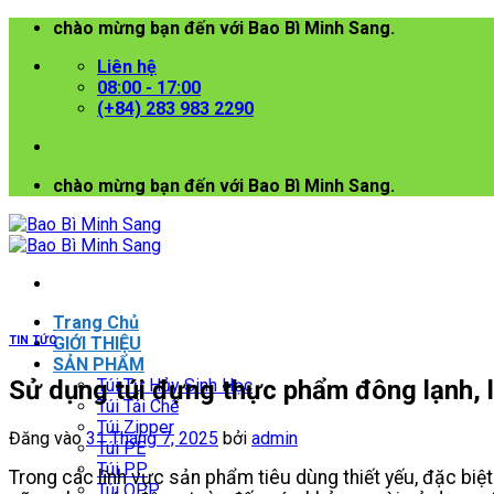
Bỏ
chào mừng bạn đến với Bao Bì Minh Sang.
qua
Liên hệ
nội
08:00 - 17:00
dung
(+84) 283 983 2290
chào mừng bạn đến với Bao Bì Minh Sang.
Trang Chủ
TIN TỨC
GIỚI THIỆU
SẢN PHẨM
Sử dụng túi đựng thực phẩm đông lạnh, li
Túi Tự Hủy Sinh Học
Túi Tái Chế
Túi Zipper
Đăng vào
31 Tháng 7, 2025
bởi
admin
Túi PE
Túi PP
Trong các lĩnh vực sản phẩm tiêu dùng thiết yếu, đặc biệ
Túi OPP