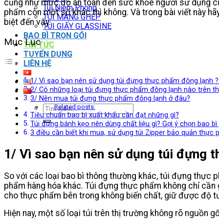
cũng như mức độ an toàn đến sức khỏe người sử dụng cũn
Túi Niêm Phong
phẩm còn một số khác thì không. Và trong bài viết này hã
TÚI MÀNG GHÉP
biệt đến vậy.
TÚI GIẤY GLASSINE
BAO BÌ TRỌN GÓI
Mục Lục
TIN TỨC
TUYỂN DỤNG
LIÊN HỆ
1/ Vì sao bạn nên sử dụng túi đựng thực phẩm đông lạnh 
2/ Có những loại túi đựng thực phẩm đông lạnh nào trên th
3/ Nên mua túi đựng thực phẩm đông lạnh ở đâu?
Tìm
Related posts:
Tiêu chuẩn bao bì xuất khẩu cần đạt những gì?
kiếm:
Túi đựng bánh kẹo nên dùng chất liệu gì? Gợi ý chọn bao bì
3 điều cần biết khi mua, sử dụng túi Zipper bảo quản thự
1/ Vì sao bạn nên sử dụng túi đựng 
So với các loại bao bì thông thường khác, túi đựng thực
phẩm hàng hóa khác. Túi đựng thực phẩm không chỉ cần gi
cho thực phẩm bên trong không biến chất, giữ được độ tươ
Hiện nay, một số loại túi trên thị trường không rõ nguồn