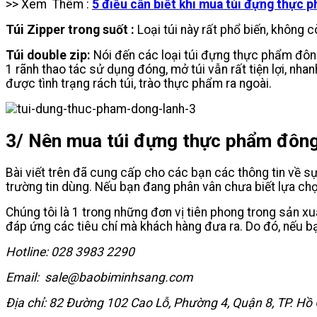
>> Xem Thêm :
5 điều cần biết khi mua túi đựng thực 
Túi Zipper trong suốt :
Loại túi này rất phổ biến, không c
Túi double zip:
Nói đến các loại túi đựng thực phẩm đông l
1 rãnh thao tác sử dụng đóng, mở túi vẫn rất tiện lợi, nha
được tình trạng rách túi, trào thực phẩm ra ngoài.
3/ Nên mua túi đựng thực phẩm đông
Bài viết trên đã cung cấp cho các bạn các thông tin về s
trường tin dùng. Nếu bạn đang phân vân chưa biết lựa chọ
Chúng tôi là 1 trong những đơn vị tiên phong trong sản xu
đáp ứng các tiêu chí mà khách hàng đưa ra. Do đó, nếu 
Hotline: 028 3983 2290
Email: sale@baobiminhsang.com
Địa chỉ: 82 Đường 102 Cao Lỗ, Phường 4, Quận 8, TP. Hồ