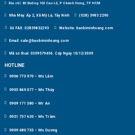
Địa chỉ: 82 Đường 102 Cao Lỗ, P Chánh Hưng, TP HCM
Nhà Máy: Ấp 2, Xã Mỹ Lệ, Tây Ninh
(028) 3983 2290
Số FAX: 02839832293
Website: baobiminhsang.com
Email: sale@baobiminhsang.com
Mã số thuế: 0309579456. Cấp Ngày 10/12/2009
HOTLINE
0906 773 970 – Ms Lắm
0903 849 077 – Ms Thúy
0909 171 380 – Mr An
0931 737 620 – Ms Trâm
0909 480 733 – Ms Dương