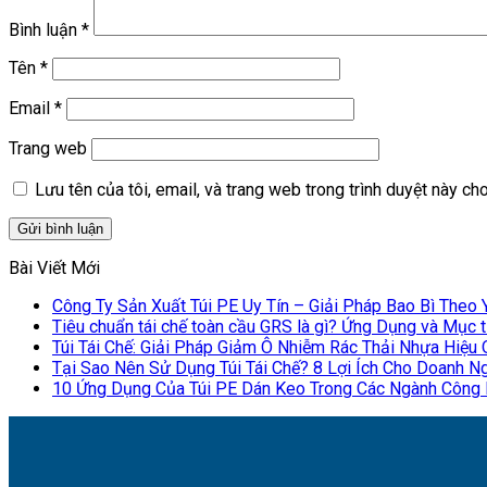
Bình luận
*
Tên
*
Email
*
Trang web
Lưu tên của tôi, email, và trang web trong trình duyệt này cho 
Bài Viết Mới
Công Ty Sản Xuất Túi PE Uy Tín – Giải Pháp Bao Bì Theo
Tiêu chuẩn tái chế toàn cầu GRS là gì? Ứng Dụng và Mục 
Túi Tái Chế: Giải Pháp Giảm Ô Nhiễm Rác Thải Nhựa Hiệu
Tại Sao Nên Sử Dụng Túi Tái Chế? 8 Lợi Ích Cho Doanh N
10 Ứng Dụng Của Túi PE Dán Keo Trong Các Ngành Công 