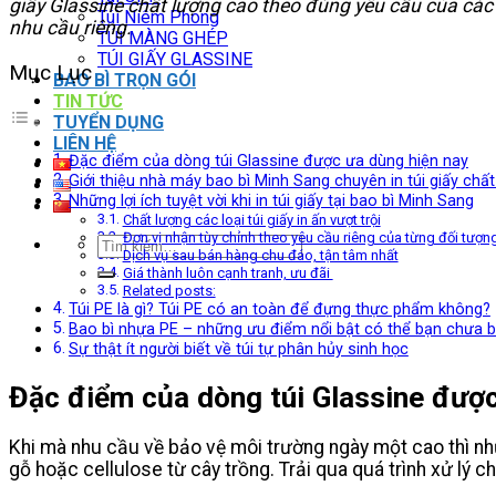
giấy Glassine chất lượng cao theo đúng yêu cầu của cá
Túi Niêm Phong
nhu cầu riêng.
TÚI MÀNG GHÉP
TÚI GIẤY GLASSINE
Mục Lục
BAO BÌ TRỌN GÓI
TIN TỨC
TUYỂN DỤNG
LIÊN HỆ
Đặc điểm của dòng túi Glassine được ưa dùng hiện nay
Giới thiệu nhà máy bao bì Minh Sang chuyên in túi giấy chấ
Những lợi ích tuyệt vời khi in túi giấy tại bao bì Minh Sang
Chất lượng các loại túi giấy in ấn vượt trội
Đơn vị nhận tùy chỉnh theo yêu cầu riêng của từng đối tượ
Tìm
Dịch vụ sau bán hàng chu đáo, tận tâm nhất
kiếm:
Giá thành luôn cạnh tranh, ưu đãi
Related posts:
Túi PE là gì? Túi PE có an toàn để đựng thực phẩm không?
Bao bì nhựa PE – những ưu điểm nổi bật có thể bạn chưa b
Sự thật ít người biết về túi tự phân hủy sinh học
Đặc điểm của dòng túi Glassine được
Khi mà nhu cầu về bảo vệ môi trường ngày một cao thì 
gỗ hoặc cellulose từ cây trồng. Trải qua quá trình xử lý c