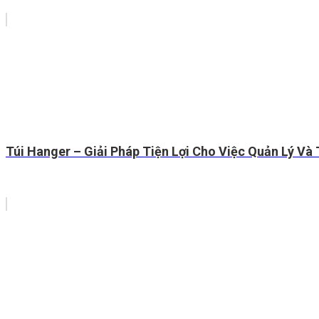
Túi Hanger – Giải Pháp Tiện Lợi Cho Việc Quản Lý V