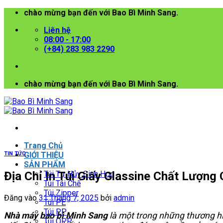
Bỏ
chào mừng bạn đến với Bao Bì Minh Sang.
qua
Liên hệ
nội
08:00 - 17:00
dung
(+84) 283 983 2290
chào mừng bạn đến với Bao Bì Minh Sang.
Trang Chủ
TIN TỨC
GIỚI THIỆU
SẢN PHẨM
Địa Chỉ In Túi Giấy Glassine Chất Lượn
Túi Tự Hủy Sinh Học
Túi Tái Chế
Túi Zipper
Đăng vào
31 Tháng 7, 2025
bởi
admin
Túi PE
Túi PP
Nhà máy bao bì Minh Sang
là một trong những thương hiệ
Túi OPP