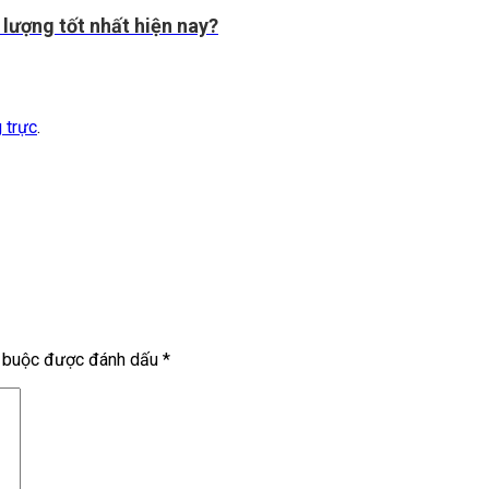
 lượng tốt nhất hiện nay?
g trực
.
t buộc được đánh dấu
*