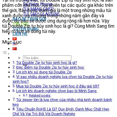
Túi Niêm Phong
phẩm còn khá mới. Tuy nhiên tại các quốc gia khác trên
TÚI MÀNG GHÉP
thế giới, đây được đánh giá là một trong những mẫu túi
TÚI GIẤY GLASSINE
xanh được ưa chuộng trong những năm gần đây và
BAO BÌ TRỌN GÓI
được dự báo sẽ được ứng dụng rộng rãi hơn nữa. Vậy
TIN TỨC
túi Double Zip tự hủy sinh học là gì? Cùng Minh Sang tìm
TUYỂN DỤNG
hiểu rõ hơn về dòng túi này.
LIÊN HỆ
Mục Lục
Tìm
kiếm:
Túi Double Zip tự hủy sinh học là gì?
Đặc điểm túi Double Zip tự hủy sinh học
Lợi ích khi sử dụng túi Double Zip
Vì sao nhiều doanh nghiệp lựa chọn túi Double Zip tự hủy
sinh học?
Mua túi Double Zip tự hủy sinh học ở đâu giá tốt?
Lợi ích khi doanh nghiệp chọn bao bì Minh Sang:
Related posts:
Túi zipper lớn là lựa chọn của nhiều nhà kinh doanh bánh
kẹo
Tiêu Chuẩn RoHS Là Gì? Quy Định, Danh Mục Chất Hạn
Chế Và Vai Trò Đối Với Doanh Nghiệp