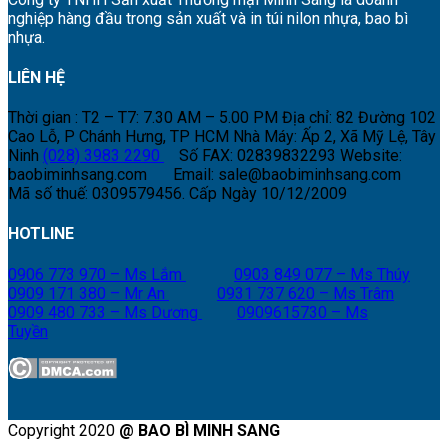
nghiệp hàng đầu trong sản xuất và in túi nilon nhựa, bao bì
nhựa.
LIÊN HỆ
Thời gian : T2 – T7: 7.30 AM – 5.00 PM
Địa chỉ: 82 Đường 102
Cao Lỗ, P Chánh Hưng, TP HCM
Nhà Máy: Ấp 2, Xã Mỹ Lệ, Tây
Ninh
(028) 3983 2290
Số FAX: 02839832293
Website:
baobiminhsang.com
Email: sale@baobiminhsang.com
Mã số thuế: 0309579456. Cấp Ngày 10/12/2009
HOTLINE
0906 773 970 – Ms Lắm
0903 849 077 – Ms Thúy
0909 171 380 – Mr An
0931 737 620 – Ms Trâm
0909 480 733 – Ms Dương
0909615730 – Ms
Tuyền
Copyright 2020
@ BAO BÌ MINH SANG