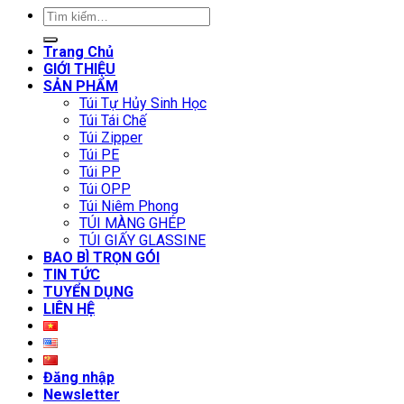
Tìm
kiếm:
Trang Chủ
GIỚI THIỆU
SẢN PHẨM
Túi Tự Hủy Sinh Học
Túi Tái Chế
Túi Zipper
Túi PE
Túi PP
Túi OPP
Túi Niêm Phong
TÚI MÀNG GHÉP
TÚI GIẤY GLASSINE
BAO BÌ TRỌN GÓI
TIN TỨC
TUYỂN DỤNG
LIÊN HỆ
Đăng nhập
Newsletter