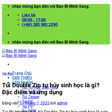
Bỏ
chào mừng bạn đến với Bao Bì Minh Sang.
qua
Liên hệ
nội
08:00 - 17:00
dung
(+84) 283 983 2290
chào mừng bạn đến với Bao Bì Minh Sang.
Trang Chủ
TIN TỨC
GIỚI THIỆU
SẢN PHẨM
Túi Double Zip tự hủy sinh học là gì?
Túi Tự Hủy Sinh Học
Đặc điểm và ứng dụng
Túi Tái Chế
Túi Zipper
Túi PE
Đăng vào
31 Tháng 7, 2025
bởi
admin
Túi PP
Túi OPP
Tại thị trường Việt, túi Double Zip tự hủy sinh học là sản