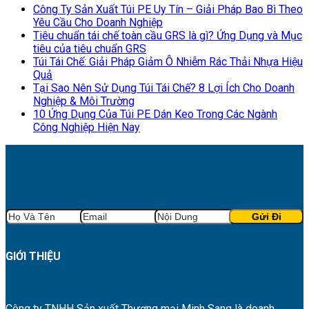
Công Ty Sản Xuất Túi PE Uy Tín – Giải Pháp Bao Bì Theo
Yêu Cầu Cho Doanh Nghiệp
Tiêu chuẩn tái chế toàn cầu GRS là gì? Ứng Dụng và Mục
tiêu của tiêu chuẩn GRS
Túi Tái Chế: Giải Pháp Giảm Ô Nhiễm Rác Thải Nhựa Hiệu
Quả
Tại Sao Nên Sử Dụng Túi Tái Chế? 8 Lợi Ích Cho Doanh
Nghiệp & Môi Trường
10 Ứng Dụng Của Túi PE Dán Keo Trong Các Ngành
Công Nghiệp Hiện Nay
GIỚI THIỆU
Công ty TNHH Sản xuất Thương mại Minh Sang là doanh