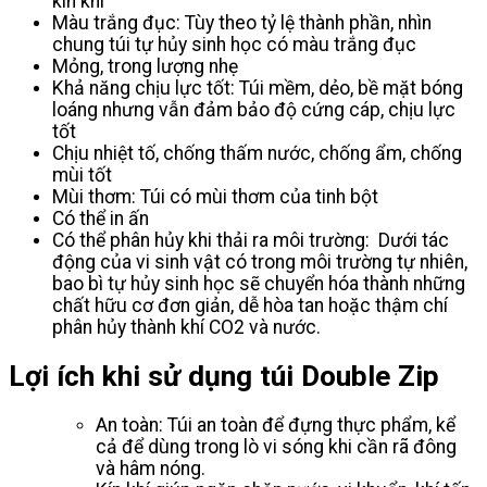
kín khí
Màu trắng đục: Tùy theo tỷ lệ thành phần, nhìn
chung túi tự hủy sinh học có màu trắng đục
Mỏng, trong lượng nhẹ
Khả năng chịu lực tốt: Túi mềm, dẻo, bề mặt bóng
loáng nhưng vẫn đảm bảo độ cứng cáp, chịu lực
tốt
Chịu nhiệt tố, chống thấm nước, chống ẩm, chống
mùi tốt
Mùi thơm: Túi có mùi thơm của tinh bột
Có thể in ấn
Có thể phân hủy khi thải ra môi trường: Dưới tác
động của vi sinh vật có trong môi trường tự nhiên,
bao bì tự hủy sinh học sẽ chuyển hóa thành những
chất hữu cơ đơn giản, dễ hòa tan hoặc thậm chí
phân hủy thành khí CO2 và nước.
Lợi ích khi sử dụng túi Double Zip
An toàn: Túi an toàn để đựng thực phẩm, kể
cả để dùng trong lò vi sóng khi cần rã đông
và hâm nóng.