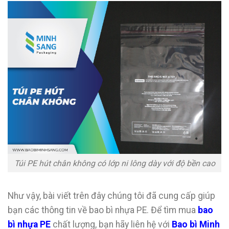
Túi PE hút chân không có lớp ni lông dày với độ bền cao
Như vậy, bài viết trên đây chúng tôi đã cung cấp giúp
bạn các thông tin về bao bì nhựa PE. Để tìm mua
bao
bì nhựa PE
chất lượng, bạn hãy liên hệ với
Bao bì Minh