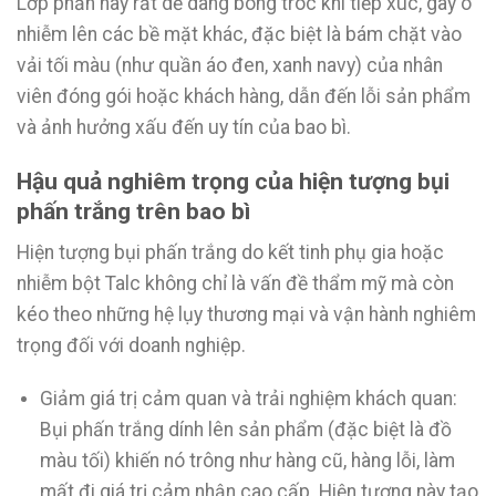
Lớp phấn này rất dễ dàng bong tróc khi tiếp xúc, gây ô
nhiễm lên các bề mặt khác, đặc biệt là bám chặt vào
vải tối màu (như quần áo đen, xanh navy) của nhân
viên đóng gói hoặc khách hàng, dẫn đến lỗi sản phẩm
và ảnh hưởng xấu đến uy tín của bao bì.
Hậu quả nghiêm trọng của hiện tượng bụi
phấn trắng trên bao bì
Hiện tượng bụi phấn trắng do kết tinh phụ gia hoặc
nhiễm bột Talc không chỉ là vấn đề thẩm mỹ mà còn
kéo theo những hệ lụy thương mại và vận hành nghiêm
trọng đối với doanh nghiệp.
Giảm giá trị cảm quan và trải nghiệm khách quan:
Bụi phấn trắng dính lên sản phẩm (đặc biệt là đồ
màu tối) khiến nó trông như hàng cũ, hàng lỗi, làm
mất đi giá trị cảm nhận cao cấp. Hiện tượng này tạo