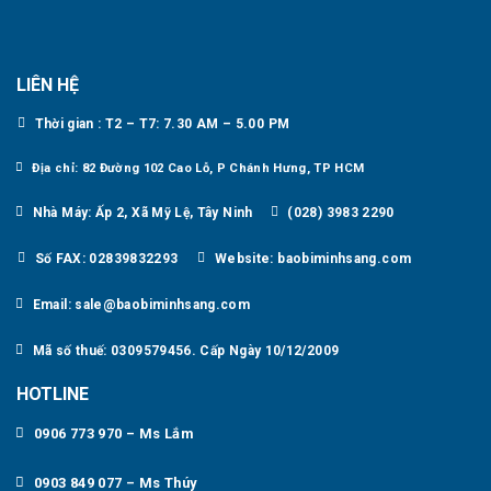
LIÊN HỆ
Thời gian : T2 – T7: 7.30 AM – 5.00 PM
Địa chỉ: 82 Đường 102 Cao Lỗ, P Chánh Hưng, TP HCM
Nhà Máy: Ấp 2, Xã Mỹ Lệ, Tây Ninh
(028) 3983 2290
Số FAX: 02839832293
Website: baobiminhsang.com
Email: sale@baobiminhsang.com
Mã số thuế: 0309579456. Cấp Ngày 10/12/2009
HOTLINE
0906 773 970 – Ms Lắm
0903 849 077 – Ms Thúy