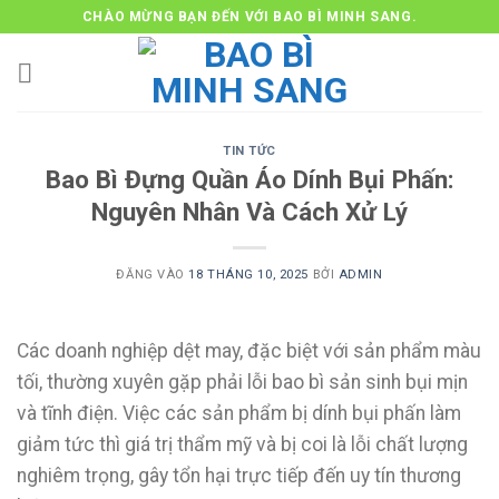
Bỏ
CHÀO MỪNG BẠN ĐẾN VỚI BAO BÌ MINH SANG.
qua
nội
dung
TIN TỨC
Bao Bì Đựng Quần Áo Dính Bụi Phấn:
Nguyên Nhân Và Cách Xử Lý
ĐĂNG VÀO
18 THÁNG 10, 2025
BỞI
ADMIN
Các doanh nghiệp dệt may, đặc biệt với sản phẩm màu
tối, thường xuyên gặp phải lỗi bao bì sản sinh bụi mịn
và tĩnh điện. Việc các sản phẩm bị dính bụi phấn làm
giảm tức thì giá trị thẩm mỹ và bị coi là lỗi chất lượng
nghiêm trọng, gây tổn hại trực tiếp đến uy tín thương