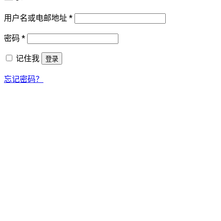
必
用户名或电邮地址
*
填
必
密码
*
填
记住我
登录
忘记密码？