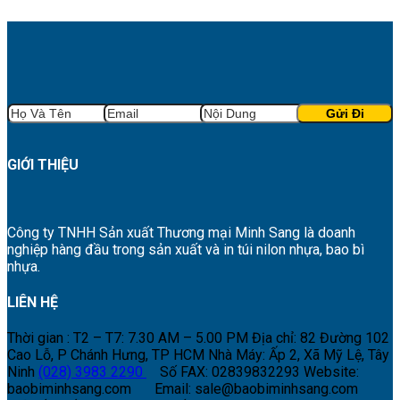
GIỚI THIỆU
Công ty TNHH Sản xuất Thương mại Minh Sang là doanh
nghiệp hàng đầu trong sản xuất và in túi nilon nhựa, bao bì
nhựa.
LIÊN HỆ
Thời gian : T2 – T7: 7.30 AM – 5.00 PM
Địa chỉ: 82 Đường 102
Cao Lỗ, P Chánh Hưng, TP HCM
Nhà Máy: Ấp 2, Xã Mỹ Lệ, Tây
Ninh
(028) 3983 2290
Số FAX: 02839832293
Website:
baobiminhsang.com
Email: sale@baobiminhsang.com