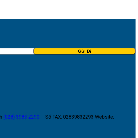
h
(028) 3983 2290
Số FAX: 02839832293
Website: