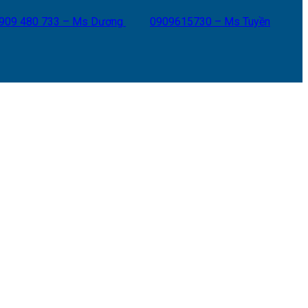
909 480 733 – Ms Dương
0909615730 – Ms Tuyền