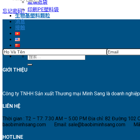
玻璃纸袋
印刷PE塑料袋
忘记密码？
生物基塑料颗粒
消息
接触
搜
索：
GIỚI THIỆU
Công ty TNHH Sản xuất Thương mại Minh Sang là doanh nghiệp hà
LIÊN HỆ
Thời gian : T2 – T7: 7.30 AM – 5.00 PM
Địa chỉ: 82 Đường 102
baobiminhsang.com
Email: sale@baobiminhsang.com
Mã
HOTLINE