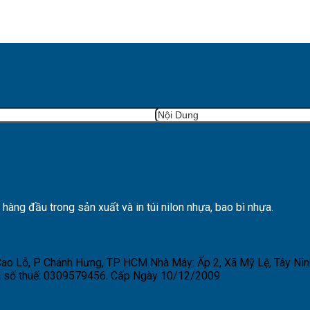
ng đầu trong sản xuất và in túi nilon nhựa, bao bì nhựa.
 Cao Lỗ, P Chánh Hưng, TP HCM
Nhà Máy: Ấp 2, Xã Mỹ Lệ, Tây Nin
 số thuế: 0309579456. Cấp Ngày 10/12/2009