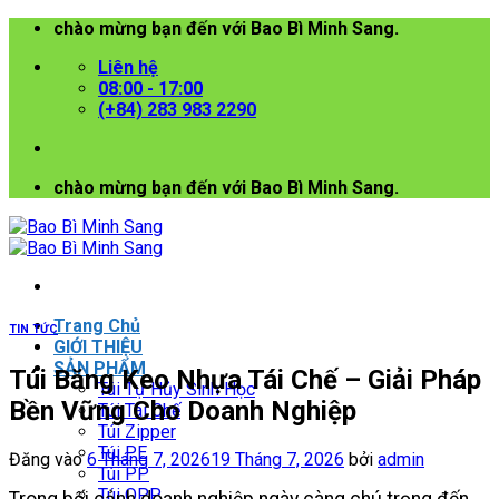
Bỏ
chào mừng bạn đến với Bao Bì Minh Sang.
qua
Liên hệ
nội
08:00 - 17:00
dung
(+84) 283 983 2290
chào mừng bạn đến với Bao Bì Minh Sang.
Trang Chủ
TIN TỨC
GIỚI THIỆU
SẢN PHẨM
Túi Băng Keo Nhựa Tái Chế – Giải Pháp
Túi Tự Hủy Sinh Học
Bền Vững Cho Doanh Nghiệp
Túi Tái Chế
Túi Zipper
Túi PE
Đăng vào
6 Tháng 7, 2026
19 Tháng 7, 2026
bởi
admin
Túi PP
Túi OPP
Trong bối cảnh doanh nghiệp ngày càng chú trọng đến