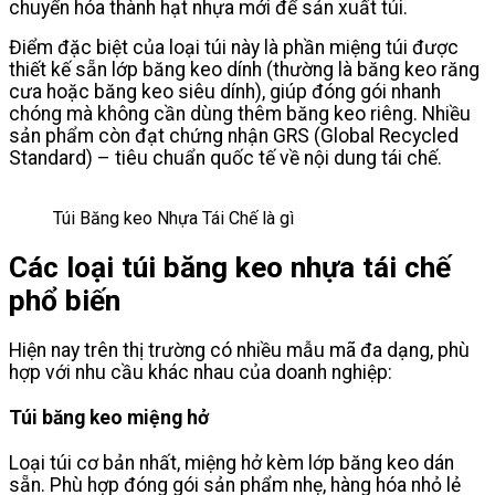
chuyển hóa thành hạt nhựa mới để sản xuất túi.
Điểm đặc biệt của loại túi này là phần miệng túi được
thiết kế sẵn lớp băng keo dính (thường là băng keo răng
cưa hoặc băng keo siêu dính), giúp đóng gói nhanh
chóng mà không cần dùng thêm băng keo riêng. Nhiều
sản phẩm còn đạt chứng nhận GRS (Global Recycled
Standard) – tiêu chuẩn quốc tế về nội dung tái chế.
Túi Băng keo Nhựa Tái Chế là gì
Các loại túi băng keo nhựa tái chế
phổ biến
Hiện nay trên thị trường có nhiều mẫu mã đa dạng, phù
hợp với nhu cầu khác nhau của doanh nghiệp:
Túi băng keo miệng hở
Loại túi cơ bản nhất, miệng hở kèm lớp băng keo dán
sẵn. Phù hợp đóng gói sản phẩm nhẹ, hàng hóa nhỏ lẻ