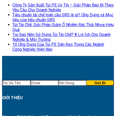
Công Ty Sản Xuất Túi PE Uy Tín – Giải Pháp Bao Bì Theo
Yêu Cầu Cho Doanh Nghiệp
Tiêu chuẩn tái chế toàn cầu GRS là gì? Ứng Dụng và Mục
tiêu của tiêu chuẩn GRS
Túi Tái Chế: Giải Pháp Giảm Ô Nhiễm Rác Thải Nhựa Hiệu
Quả
Tại Sao Nên Sử Dụng Túi Tái Chế? 8 Lợi Ích Cho Doanh
Nghiệp & Môi Trường
10 Ứng Dụng Của Túi PE Dán Keo Trong Các Ngành
Công Nghiệp Hiện Nay
GIỚI THIỆU