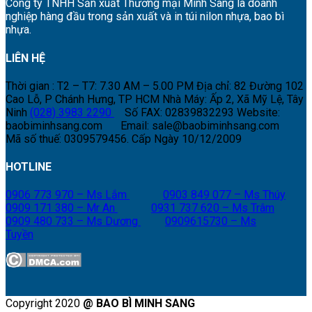
Công ty TNHH Sản xuất Thương mại Minh Sang là doanh
nghiệp hàng đầu trong sản xuất và in túi nilon nhựa, bao bì
nhựa.
LIÊN HỆ
Thời gian : T2 – T7: 7.30 AM – 5.00 PM
Địa chỉ: 82 Đường 102
Cao Lỗ, P Chánh Hưng, TP HCM
Nhà Máy: Ấp 2, Xã Mỹ Lệ, Tây
Ninh
(028) 3983 2290
Số FAX: 02839832293
Website:
baobiminhsang.com
Email: sale@baobiminhsang.com
Mã số thuế: 0309579456. Cấp Ngày 10/12/2009
HOTLINE
0906 773 970 – Ms Lắm
0903 849 077 – Ms Thúy
0909 171 380 – Mr An
0931 737 620 – Ms Trâm
0909 480 733 – Ms Dương
0909615730 – Ms
Tuyền
Copyright 2020
@ BAO BÌ MINH SANG