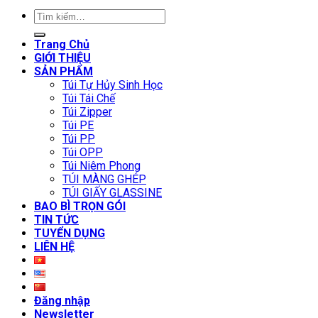
Tìm
kiếm:
Trang Chủ
GIỚI THIỆU
SẢN PHẨM
Túi Tự Hủy Sinh Học
Túi Tái Chế
Túi Zipper
Túi PE
Túi PP
Túi OPP
Túi Niêm Phong
TÚI MÀNG GHÉP
TÚI GIẤY GLASSINE
BAO BÌ TRỌN GÓI
TIN TỨC
TUYỂN DỤNG
LIÊN HỆ
Đăng nhập
Newsletter