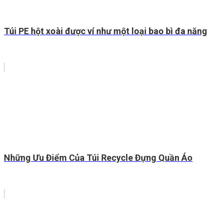
Túi PE hột xoài được ví như một loại bao bì đa năng
Những Ưu Điểm Của Túi Recycle Đựng Quần Áo