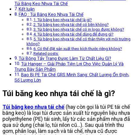
Túi Băng Keo Nhựa Tái Chế
Kết luận
FAQ : Túi Băng Keo Nhựa Tái Chế
1. Túi băng keo nhựa tái chế là gì?
2. Túi băng keo nhựa tái chế có bền không?
3. Túi băng keo nhựa tái chế có in logo được không?
4. Túi băng keo nhựa tái chế dùng để đựng gì?
5. Túi băng keo nhựa tái chế có thân thiện với môi trường
không?
6. Có thể đặt sản xuất theo kích thước riêng không?
Related posts:
Túi Bông Tẩy Trang Được Làm Từ Chất Liệu Gì?
Túi Hanger – Giải Pháp Tiện Lợi Cho Việc Quản Lý Và
Trưng Bày Sản Phẩm
Bao Bì PE Tái Chế GRS Minh Sang: Chất Lượng Ổn Định,
Số Lượng Lớn
Túi băng keo nhựa tái chế là gì?
Túi băng keo nhựa tái chế
(hay còn gọi là túi PE tái chế
băng keo) là loại túi được sản xuất từ nguyên liệu nhựa
polyethylene (PE) tái sinh, lấy từ các sản phẩm nhựa đã
qua sử dụng (chai lọ, túi nilon cũ…). Sau quá trình thu
gom, phân loại, làm sạch và tái chế, nhựa cũ được