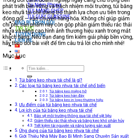
Túi Niêm Phong
phát triển bền vững và trách nhiệm môi trường, túi băng
TÚI MÀNG GHÉP
keo nhựa tái chế đang trở thành lựa chọn ưu tiên trong
TÚI GIẤY GLASSINE
đóng gói – vận chuyển hàng hóa. Không chỉ giúp giảm
BAO BÌ TRỌN GÓI
chi phí, sản phẩm này còn góp phần giảm thiểu rác thải
TIN TỨC
nhựa và nâng cao hình ảnh thương hiệu xanh trong mắt
TUYỂN DỤNG
khách hàng. Nếu bạn đang tìm kiếm giải pháp bền vững,
LIÊN HỆ
hãy theo dõi bài viết để tìm câu trả lời cho mình nhé!
Mục Lục
Tìm
kiếm:
Túi băng keo nhựa tái chế là gì?
Các loại túi băng keo nhựa tái chế phổ biến
Túi băng keo miệng hở
Túi băng keo hàn đáy
Túi băng keo in logo thương hiệu
Ưu điểm của túi băng keo nhựa tái chế
Lợi ích của túi băng keo nhựa tái chế
Bảo vệ môi trường thông qua tái chế vật liệu
Giảm thiểu rác thải nhựa và băng keo khó phân hủy
Tiết kiệm tài nguyên và năng lượng sản xuất
Ứng dụng của túi băng keo nhựa tái chế
Giới Thiệu Nhà Máy Bao Bì Minh Sang Chuyên Sản xuất