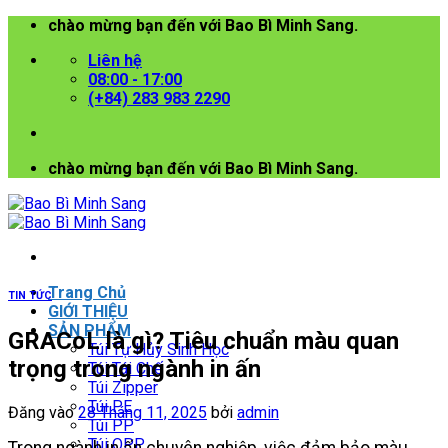
Bỏ
chào mừng bạn đến với Bao Bì Minh Sang.
qua
Liên hệ
nội
08:00 - 17:00
dung
(+84) 283 983 2290
chào mừng bạn đến với Bao Bì Minh Sang.
Trang Chủ
TIN TỨC
GIỚI THIỆU
SẢN PHẨM
GRACoL là gì? Tiêu chuẩn màu quan
Túi Tự Hủy Sinh Học
trọng trong ngành in ấn
Túi Tái Chế
Túi Zipper
Túi PE
Đăng vào
28 Tháng 11, 2025
bởi
admin
Túi PP
Túi OPP
Trong ngành in ấn chuyên nghiệp, việc đảm bảo màu