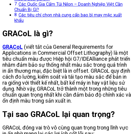
Các Quốc Gia Cấm Túi Nilon – Doanh Nghiệp Việt Cần
Chuẩn Bị Gì?
Các tiêu chí chọn nhà cung cấp bao bì may mặc xuất
khẩu
GRACoL là gì?
GRACoL
(viết tắt của General Requirements for
Applications in Commercial Offset Lithography) là một
tiêu chuẩn màu được Hiệp hội G7/IDEAlliance phát triển
nhằm đảm bảo sự thống nhất màu sắc trong quá trình
in ấn thương mại, đặc biệt là in offset. GRACoL quy định
cách đo lường, kiểm soát và tái tạo màu sắc để bản in
ra giống với thiết kế nhất, bất kể máy in hay vật liệu sử
dụng. Nhờ vậy, GRACoL trở thành một trong những tiêu
chuẩn quan trọng nhất khi cần đảm bảo độ chính xác và
ổn định màu trong sản xuất in.
Tại sao GRACoL lại quan trọng?
GRACoL đóng vai trò vô cùng quan trọng trong lĩnh vực
in ấn nhờ mang lại các lợi ích cốt lõi sau: