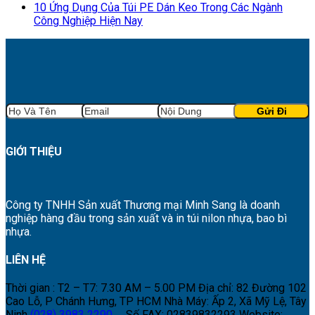
10 Ứng Dụng Của Túi PE Dán Keo Trong Các Ngành
Công Nghiệp Hiện Nay
GIỚI THIỆU
Công ty TNHH Sản xuất Thương mại Minh Sang là doanh
nghiệp hàng đầu trong sản xuất và in túi nilon nhựa, bao bì
nhựa.
LIÊN HỆ
Thời gian : T2 – T7: 7.30 AM – 5.00 PM
Địa chỉ: 82 Đường 102
Cao Lỗ, P Chánh Hưng, TP HCM
Nhà Máy: Ấp 2, Xã Mỹ Lệ, Tây
Ninh
(028) 3983 2290
Số FAX: 02839832293
Website: