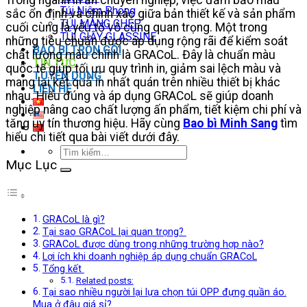
Túi Niêm Phong
sắc ổn định và chính xác giữa bản thiết kế và sản phẩm
TÚI MÀNG GHÉP
cuối cùng là yếu tố vô cùng quan trọng. Một trong
TÚI GIẤY GLASSINE
những tiêu chuẩn được áp dụng rộng rãi để kiểm soát
BAO BÌ TRỌN GÓI
chất lượng màu chính là GRACoL. Đây là chuẩn màu
TIN TỨC
quốc tế giúp tối ưu quy trình in, giảm sai lệch màu và
TUYỂN DỤNG
mang lại kết quả in nhất quán trên nhiều thiết bị khác
LIÊN HỆ
nhau. Hiểu đúng và áp dụng GRACoL sẽ giúp doanh
nghiệp nâng cao chất lượng ấn phẩm, tiết kiệm chi phí và
tăng uy tín thương hiệu. Hãy cùng
Bao bì Minh Sang
tìm
hiểu chi tiết qua bài viết dưới đây.
Tìm
Mục Lục
kiếm:
GRACoL là gì?
Tại sao GRACoL lại quan trọng?
GRACoL được dùng trong những trường hợp nào?
Lợi ích khi doanh nghiệp áp dụng chuẩn GRACoL
Tổng kết
Related posts:
Tại sao nhiều người lại lựa chọn túi OPP đựng quần áo.
Mua ở đâu giá sỉ?