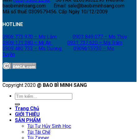
baobiminhsang.com
Email: sale@baobiminhsang.com
Mã số thuế: 0309579456. Cấp Ngày 10/12/2009
HOTLINE
0906 773 970 – Ms Lắm
0903 849 077 – Ms Thúy
0909 171 380 – Mr An
0931 737 620 – Ms Trâm
0909 480 733 – Ms Dương
0909615730 – Ms
Tuyền
Copyright 2020
@ BAO BÌ MINH SANG
Tìm
kiếm:
Trang Chủ
GIỚI THIỆU
SẢN PHẨM
Túi Tự Hủy Sinh Học
Túi Tái Chế
Túi Zipper