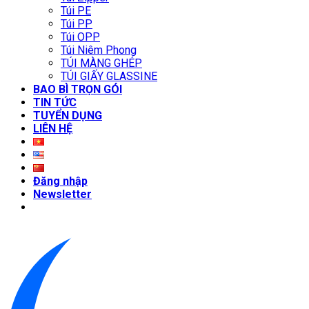
Túi PE
Túi PP
Túi OPP
Túi Niêm Phong
TÚI MÀNG GHÉP
TÚI GIẤY GLASSINE
BAO BÌ TRỌN GÓI
TIN TỨC
TUYỂN DỤNG
LIÊN HỆ
Đăng nhập
Newsletter