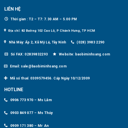
LIÊN HỆ
Thời gian : T2 – T7: 7.30 AM – 5.00 PM
Địa chỉ: 82 Đường 102 Cao Lỗ, P Chánh Hưng, TP HCM
Nhà Máy: Ấp 2, Xã Mỹ Lệ, Tây Ninh
(028) 3983 2290
Số FAX: 02839832293
Website: baobiminhsang.com
Email: sale@baobiminhsang.com
Mã số thuế: 0309579456. Cấp Ngày 10/12/2009
HOTLINE
0906 773 970 – Ms Lắm
0903 849 077 – Ms Thúy
0909 171 380 – Mr An