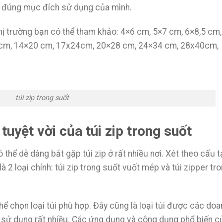
ụ đúng mục đích sử dụng của mình.
 thị trường bạn có thể tham khảo: 4×6 cm, 5×7 cm, 6×8,5 cm
7cm, 14×20 cm, 17x24cm, 20×28 cm, 24×34 cm, 28x40cm,
túi zip trong suốt
uyệt vời của túi zip trong suốt
thể dễ dàng bắt gặp túi zip ở rất nhiều nơi. Xét theo cấu 
à 2 loại chính: túi zip trong suốt vuốt mép và túi zipper tr
 chọn loại túi phù hợp. Đây cũng là loại túi được các doa
ỏ sử dụng rất nhiều. Các ứng dụng và công dụng phổ biến c