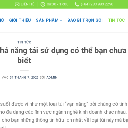
LIÊN HỆ
08:00 - 17:00
(+84) 283 983 2290
HỦ
GIỚI THIỆU
SẢN PHẨM
BAO BÌ TRỌN GÓI
TIN TỨC
TIN TỨC
khả năng tái sử dụng có thể bạn chưa
biết
G VÀO
31 THÁNG 7, 2025
BỞI
ADMIN
 suốt được ví như một loại túi “vạn năng” bởi chúng có tính
ho đa dạng các lĩnh vực ngành nghề kinh doanh khác nhau.
 cho bạn những thông tin hữu ích nhất về loại túi này mà b
nhé!