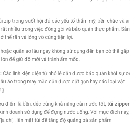
úi zip trong suốt hội đủ các yếu tố thẩm mỹ, bền chắc và a
ất nhiều trong việc đóng gói và bảo quản thực phẩm. Sản
hể rắn và lỏng vô cùng tiện lợi.
 hoặc quần áo lâu ngày không sử dụng đến bạn có thể gấp
cỡ lớn để giữ độ mới và tránh ẩm mốc.
ẻ:
Các linh kiện điện tử nhỏ lẻ cần được bảo quản khỏi sự o
khâu áo trong may mặc cần được cất gọn hay các loại vật
ng
 ưu điểm là bền, dẻo cùng khả năng cản nước tốt,
túi zipper
 kinh doanh sử dụng để đựng nước uống. Với mục đích này,
 địa chỉ,…lên mặt túi để tăng độ quảng bá sản phẩm.