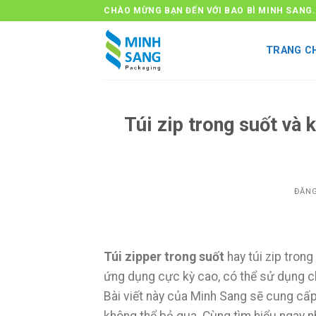
Bỏ
CHÀO MỪNG BẠN ĐẾN VỚI BAO BÌ MINH SANG.
qua
nội
TRANG C
dung
Túi zip trong suốt và 
ĐĂN
Túi zipper trong suốt
hay túi zip trong
ứng dụng cực kỳ cao, có thể sử dụng c
Bài viết này của Minh Sang sẽ cung cấp
không thể bỏ qua. Cùng tìm hiểu ngay 