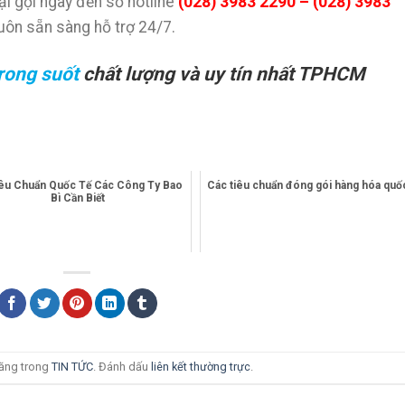
i gọi ngay đến số hotline
(028) 3983 2290 – (028) 3983
luôn sẵn sàng hỗ trợ 24/7.
trong suốt
chất lượng và uy tín nhất TPHCM
iêu Chuẩn Quốc Tế Các Công Ty Bao
Các tiêu chuẩn đóng gói hàng hóa quốc
Bì Cần Biết
đăng trong
TIN TỨC
. Đánh dấu
liên kết thường trực
.