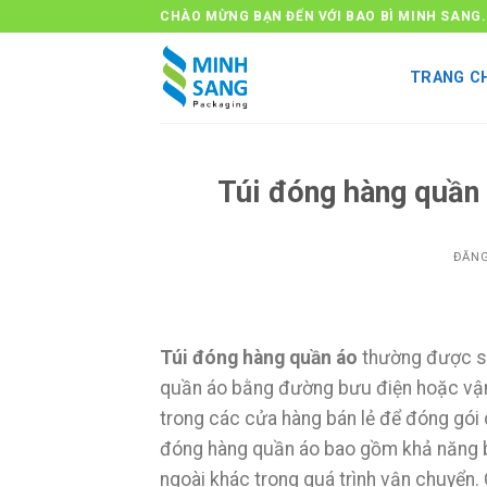
Bỏ
CHÀO MỪNG BẠN ĐẾN VỚI BAO BÌ MINH SANG.
qua
nội
TRANG C
dung
Túi đóng hàng quần
ĐĂN
Túi đóng hàng quần áo
thường được sử
quần áo bằng đường bưu điện hoặc vận
trong các cửa hàng bán lẻ để đóng gói
đóng hàng quần áo bao gồm khả năng b
ngoài khác trong quá trình vận chuyển