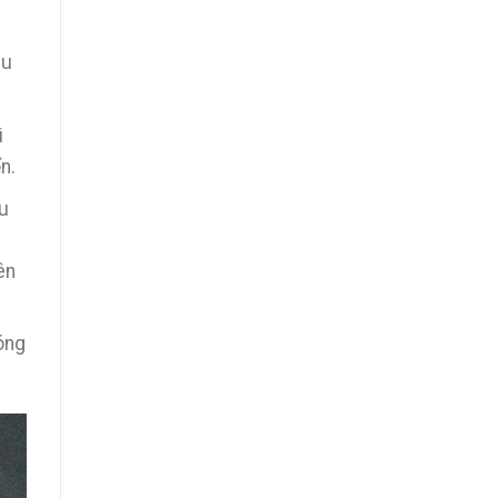
ịu
i
n.
u
ên
óng