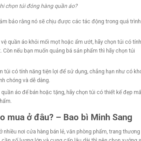
khi chọn túi đóng hàng quần áo?
ảm bảo rằng nó sẽ chịu được các tác động trong quá trình
vệ quần áo khỏi mối mọt hoặc ẩm ướt, hãy chọn túi có tín
 Còn nếu bạn muốn quảng bá sản phẩm thì hãy chọn túi
n túi có tính năng tiện lợi để sử dụng, chẳng hạn như có kh
nh chóng và dễ dàng.
quần áo để bán hoặc tặng, hãy chọn túi có thiết kế đẹp mắ
phẩm.
áo mua ở đâu? – Bao bì Minh Sang
ở nhiều nơi cửa hàng bán lẻ, văn phòng phẩm, trang thương
ếu cần số lượng lớn và cung cấp lâu dài thì nên chọn xưởng 