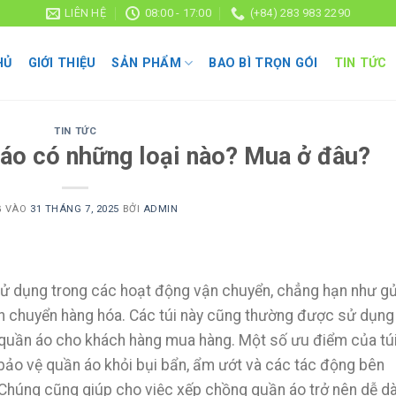
LIÊN HỆ
08:00 - 17:00
(+84) 283 983 2290
HỦ
GIỚI THIỆU
SẢN PHẨM
BAO BÌ TRỌN GÓI
TIN TỨC
TIN TỨC
 áo có những loại nào? Mua ở đâu?
G VÀO
31 THÁNG 7, 2025
BỞI
ADMIN
 dụng trong các hoạt động vận chuyển, chẳng hạn như gử
 chuyển hàng hóa. Các túi này cũng thường được sử dụng
 quần áo cho khách hàng mua hàng. Một số ưu điểm của tú
ảo vệ quần áo khỏi bụi bẩn, ẩm ướt và các tác động bên
. Chúng cũng giúp cho việc xếp chồng quần áo trở nên dễ d