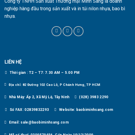
Công ty TNHH Sản xuất Thương mại Minh Sang là doanh
nghiệp hàng đầu trong sản xuất và in túi nilon nhựa, bao bì
nhựa.
LIÊN HỆ
Thời gian : T2 – T7: 7.30 AM – 5.00 PM
Địa chỉ: 82 Đường 102 Cao Lỗ, P Chánh Hưng, TP HCM
Nhà Máy: Ấp 2, Xã Mỹ Lệ, Tây Ninh
(028) 3983 2290
Số FAX: 02839832293
Website: baobiminhsang.com
Email: sale@baobiminhsang.com