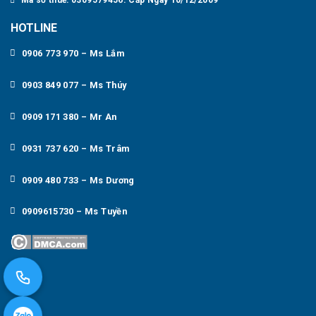
Mã số thuế: 0309579456. Cấp Ngày 10/12/2009
HOTLINE
0906 773 970 – Ms Lắm
0903 849 077 – Ms Thúy
0909 171 380 – Mr An
0931 737 620 – Ms Trâm
0909 480 733 – Ms Dương
0909615730 – Ms Tuyền