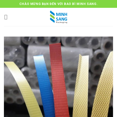
Bỏ
CHÀO MỪNG BẠN ĐẾN VỚI BAO BÌ MINH SANG.
qua
nội
dung