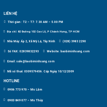
LIÊN HỆ
Thời gian : T2 – T7: 7.30 AM – 5.00 PM
Địa chỉ: 82 Đường 102 Cao Lỗ, P Chánh Hưng, TP HCM
Nhà Máy: Ấp 2, Xã Mỹ Lệ, Tây Ninh
(028) 3983 2290
Số FAX: 02839832293
Website: baobiminhsang.com
Email: sale@baobiminhsang.com
Mã số thuế: 0309579456. Cấp Ngày 10/12/2009
HOTLINE
0906 773 970 – Ms Lắm
0903 849 077 – Ms Thúy