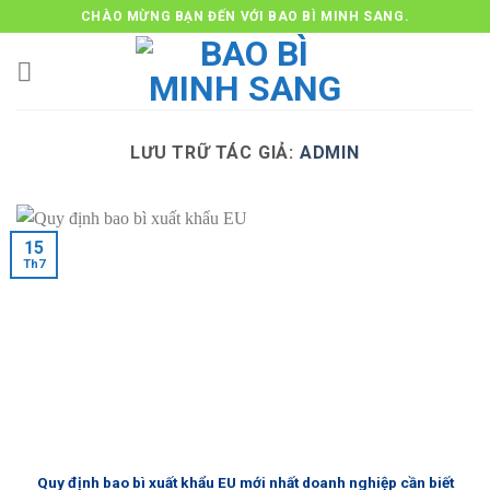
Bỏ
CHÀO MỪNG BẠN ĐẾN VỚI BAO BÌ MINH SANG.
qua
nội
dung
LƯU TRỮ TÁC GIẢ:
ADMIN
15
Th7
Quy định bao bì xuất khẩu EU mới nhất doanh nghiệp cần biết