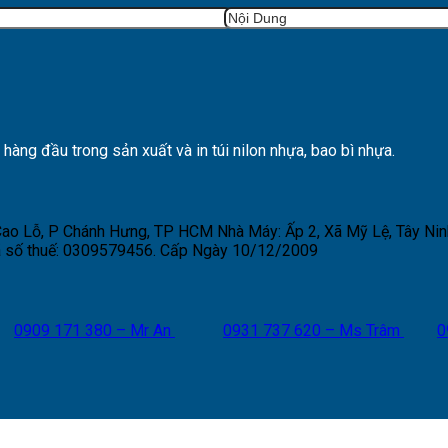
ng đầu trong sản xuất và in túi nilon nhựa, bao bì nhựa.
 Cao Lỗ, P Chánh Hưng, TP HCM
Nhà Máy: Ấp 2, Xã Mỹ Lệ, Tây Nin
 số thuế: 0309579456. Cấp Ngày 10/12/2009
0909 171 380 – Mr An
0931 737 620 – Ms Trâm
0