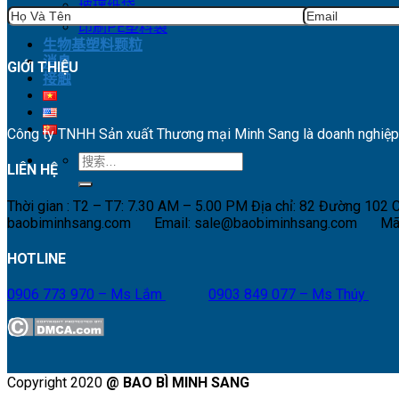
玻璃纸袋
印刷PE塑料袋
生物基塑料颗粒
消息
GIỚI THIỆU
接触
Công ty TNHH Sản xuất Thương mại Minh Sang là doanh nghiệp hà
搜
LIÊN HỆ
索：
Thời gian : T2 – T7: 7.30 AM – 5.00 PM
Địa chỉ: 82 Đường 102
baobiminhsang.com
Email: sale@baobiminhsang.com
Mã
HOTLINE
0906 773 970 – Ms Lắm
0903 849 077 – Ms Thúy
Copyright 2020
@ BAO BÌ MINH SANG