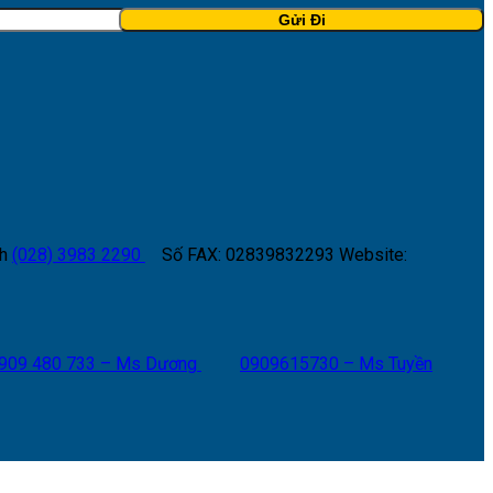
h
(028) 3983 2290
Số FAX: 02839832293
Website:
909 480 733 – Ms Dương
0909615730 – Ms Tuyền