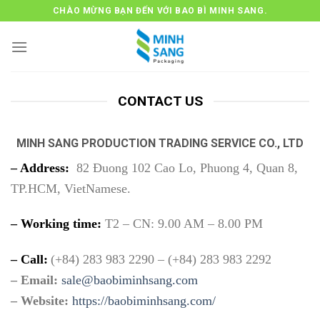
跳
CHÀO MỪNG BẠN ĐẾN VỚI BAO BÌ MINH SANG.
到
内
容
CONTACT US
MINH SANG PRODUCTION TRADING SERVICE CO., LTD
– Address:
82 Đuong 102 Cao Lo, Phuong 4, Quan 8,
TP.HCM, VietNamese.
– Working time:
T2 – CN: 9.00 AM – 8.00 PM
– Call:
(+84) 283 983 2290 – (+84) 283 983 2292
– Email:
sale@baobiminhsang.com
– Website:
https://baobiminhsang.com/