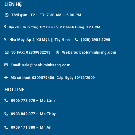
LIÊN HỆ
Thời gian : T2 – T7: 7.30 AM – 5.00 PM
Địa chỉ: 82 Đường 102 Cao Lỗ, P Chánh Hưng, TP HCM
Nhà Máy: Ấp 2, Xã Mỹ Lệ, Tây Ninh
(028) 3983 2290
Số FAX: 02839832293
Website: baobiminhsang.com
Email: sale@baobiminhsang.com
Mã số thuế: 0309579456. Cấp Ngày 10/12/2009
HOTLINE
0906 773 970 – Ms Lắm
0903 849 077 – Ms Thúy
0909 171 380 – Mr An