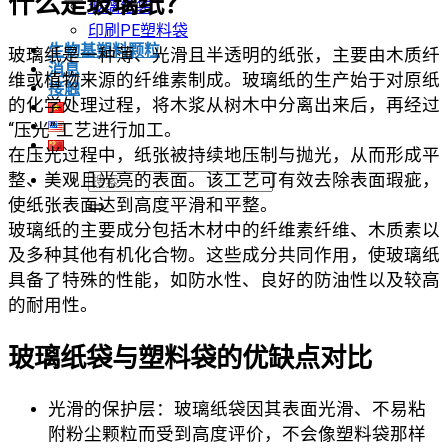
什么是玻璃纸？
玻璃纸袋
印刷PE塑料袋
生物基塑料颗粒
玻璃纸是一种薄、光滑且半透明的纸张，主要由木质纤
消息
维或植物来源的纤维素制成。玻璃纸的生产始于对原纸
接触
的化学处理过程，将木浆从树木中分离出来后，再经过
“压光”工艺进行加工。
在压光过程中，纸张被持续地压制与抛光，从而形成平
整、美观且光亮的表面。该工艺可有效去除表面瑕疵，
搜
使纸张表面达到高度平滑和平整。
索：
玻璃纸的主要成分包括木材中的纤维素纤维、木质素以
及多种其他有机化合物。这些成分共同作用，使玻璃纸
具备了特殊的性能，如防水性、良好的防油性以及较高
的耐用性。
玻璃纸袋与塑料袋的优缺点对比
光滑的保护层：玻璃纸袋因其表面光滑、不易粘
附粉尘颗粒而受到高度评价，不会像塑料袋那样