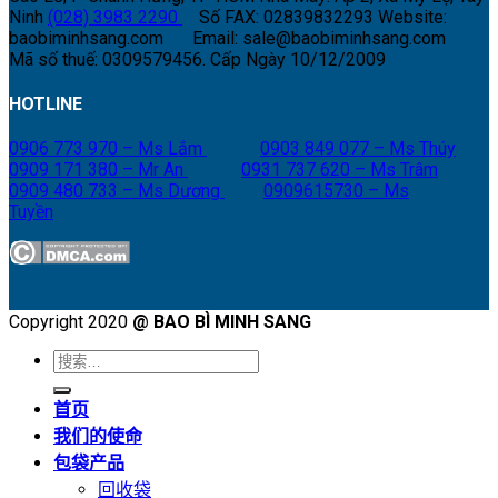
Ninh
(028) 3983 2290
Số FAX: 02839832293
Website:
baobiminhsang.com
Email: sale@baobiminhsang.com
Mã số thuế: 0309579456. Cấp Ngày 10/12/2009
HOTLINE
0906 773 970 – Ms Lắm
0903 849 077 – Ms Thúy
0909 171 380 – Mr An
0931 737 620 – Ms Trâm
0909 480 733 – Ms Dương
0909615730 – Ms
Tuyền
Copyright 2020
@ BAO BÌ MINH SANG
搜
索：
首页
我们的使命
包袋产品
回收袋