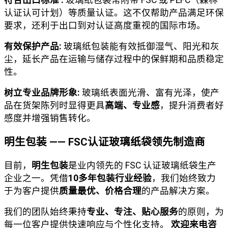
符合出口标准 :
玻璃纸包装常附带 FSC 或 PEFC（森林
认证认可计划）等质量认证。这不仅帮助产品满足环保
要求，还利于出口到对认证高度重视的国际市场。
有效保护产品:
玻璃纸包装能有效抵御湿气、阳光和灰
尘，延长产品在运输与储存过程中的保鲜期和品质稳定
性。
树立专业品牌形象:
玻璃纸表面光滑、富有光泽，使产
品在货架陈列时显得更具
高端、专业感
，提升消费者好
感度并增强销售转化。
明生包装 —— FSC认证玻璃纸袋领先制造商
目前，
明生包装
是业内领先的 FSC 认证玻璃纸袋生产
企业之一。凭借
10多年包装行业经验
，我们始终致力
于为客户提供
质量最优、价格合理
的产品解决方案。
我们的团队始终秉持
专业、专注、贴心服务
的原则，为
每一位客户提供快速响应与个性化支持。
欢迎来电咨