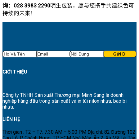
询：028 3983 2290
明生包装，愿与您携手共建绿色可
持续的未来！
GIỚI THIỆU
Công ty TNHH Sản xuất Thương mại Minh Sang là doanh
nghiệp hàng đầu trong sản xuất và in túi nilon nhựa, bao bì
nhựa.
LIÊN HỆ
Thời gian : T2 – T7: 7.30 AM – 5.00 PM
Địa chỉ: 82 Đường 102
Cao Lỗ, P Chánh Hưng, TP HCM
Nhà Máy: Ấp 2, Xã Mỹ Lệ, Tây